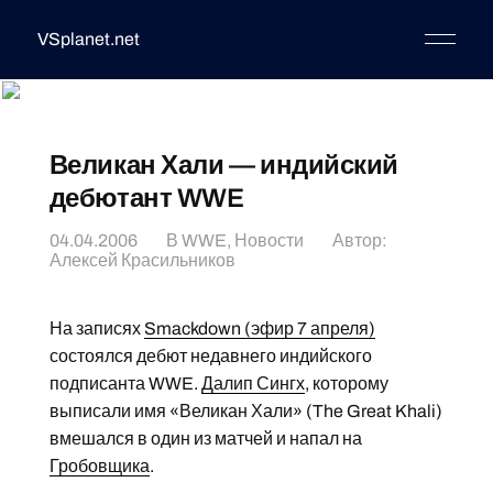
VSplanet.net
Великан Хали — индийский
дебютант WWE
04.04.2006
В
WWE
,
Новости
Автор:
Алексей Красильников
На записях
Smackdown (эфир 7 апреля)
состоялся дебют недавнего индийского
подписанта WWE.
Далип Сингх
, которому
выписали имя «Великан Хали» (The Great Khali)
вмешался в один из матчей и напал на
Гробовщика
.