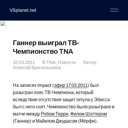
VSplanet.net
Ганнер выиграл ТВ-
Чемпионство TNA
15.03.2011
В
TNA
,
Новости
Автор:
Алексей Красильников
На записях Impact (
эфир 17.03.2011
) был
разыгран пояс ТВ-Чемпиона, который
вследствие отсутствия защит титула у Эбисса
был с него снят. Чемпионство было разыграно в
матче между
Робом Терри
,
Филом Шэттером
(Ганнер) и Майклом Джудасом (Мёрфи).