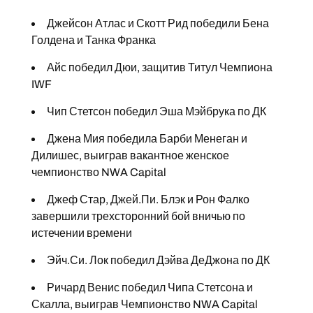
Джейсон Атлас и Скотт Рид победили Бена
Голдена и Танка Франка
Айс победил Дюи, защитив Титул Чемпиона
IWF
Чип Стетсон победил Эша Мэйбрука по ДК
Джена Мия победила Барби Менеган и
Дилишес, выиграв вакантное женское
чемпионство NWA Capital
Джеф Стар, Джей.Пи. Блэк и Рон Фалко
завершили трехсторонний бой вничью по
истечении времени
Эйч.Си. Лок победил Дэйва ДеДжона по ДК
Ричард Венис победил Чипа Стетсона и
Скалла, выиграв Чемпионство NWA Capital