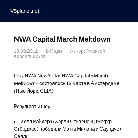
VSplanet.net
NWA Capital March Meltdown
13.03.2011
В
Инди
Автор:
Алексей
Красильников
Шоу NWA New York и NWA Capital «March
Meltdown» состоялось 12 марта в Амстердаме
(Нью Йорк, США)
Результаты шоу:
Хелл Райдерз (Харли Стивенс и Джефф
Стёрджес) победили Мэтта Милана и Саундчек
Салли