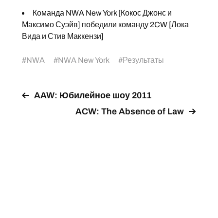
Команда NWA New York [Кокос Джонс и
Максимо Суэйв] победили команду 2CW [Лока
Вида и Стив Маккензи]
#
NWA
#
NWA New York
#
Результаты
AAW: Юбилейное шоу 2011
ACW: The Absence of Law