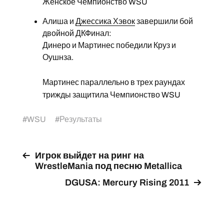
Женское Чемпионство WSU
Алиша и
Джессика Хэвок
завершили бой
двойной ДКФинал:
Динеро и Мартинес победили Круз и
Оушнза.
Мартинес параллельно в трех раундах
трижды защитила Чемпионство WSU
#
WSU
#
Результаты
Игрок выйдет на ринг на
WrestleMania под песню Metallica
DGUSA: Mercury Rising 2011