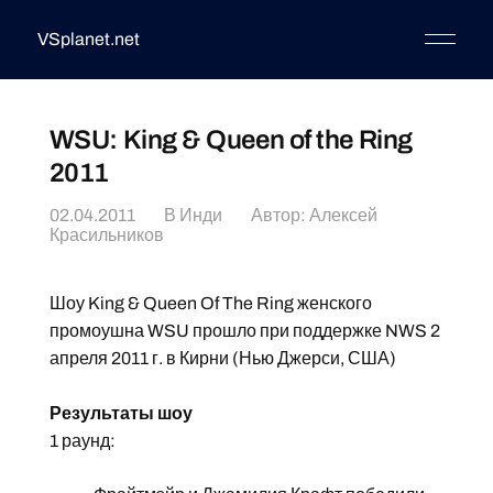
VSplanet.net
WSU: King & Queen of the Ring
2011
02.04.2011
В
Инди
Автор:
Алексей
Красильников
Шоу King & Queen Of The Ring женского
промоушна WSU прошло при поддержке NWS 2
апреля 2011 г. в Кирни (Нью Джерси, США)
Результаты шоу
1 раунд: