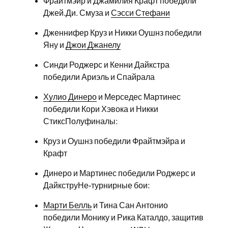
Фрайтмэйр и Джамилия Крафт победили
Джей.Ди. Смуза и
Сэсси Стефани
Дженнифер Круз и Никки Оушнз победили
Яну и
Джои Джанелу
Синди Роджерс и Кенни Дайкстра
победили Ариэль и Спайрала
Хулио Динеро
и Мерседес Мартинес
победили Кори Хэвока и Никки
СтиксПолуфиналы:
Круз и Оушнз победили Фрайтмэйра и
Крафт
Динеро и Мартинес победили Роджерс и
ДайкструНе-турнирные бои:
Марти Белль
и Тина Сан Антонио
победили Монику и Рика Каталдо, защитив