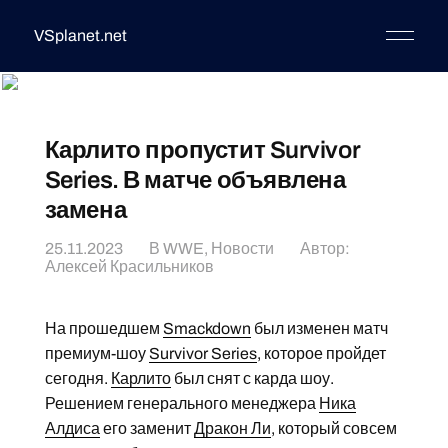
VSplanet.net
Карлито пропустит Survivor
Series. В матче объявлена
замена
25.11.2023
В
WWE
,
Новости
Автор:
Алексей Красильников
На прошедшем
Smackdown
был изменен матч
премиум-шоу
Survivor Series
, которое пройдет
сегодня.
Карлито
был снят с карда шоу.
Решением генерального менеджера
Ника
Алдиса
его заменит
Дракон Ли
, который совсем