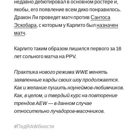
недавно дебютировал в основном ростере и,
якобы, его появление всем дико понравилось.
Дракон Ли проведет матч против
Сантоса
Эскобара
, с которым у Карлито был
назначен
матч
.
Карлито таким образом лишился первого за 16
лет сольного матча на PPV.
Практика нового режима WWE менять
заявленные карды своих шоу продолжается.
Как и желание пушить ноунеймов-любимчиков.
Как, в целом, и твердый курс на повторение
трендов AEW — в данном случае
относительно лучадоров-масочников.
#
ПодRAWбности