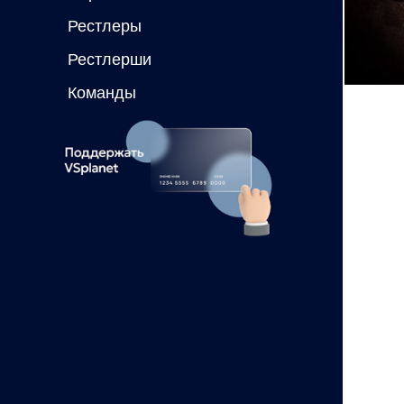
Рестлеры
Рестлерши
Команды