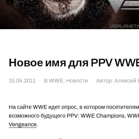
Новое имя для PPV WW
15.04.2011
В
WWE
,
Новости
Автор:
Алексей 
На сайте WWE идет опрос, в котором посетителя
возможного будущего PPV: WWE Champions, WWE
Vengeance
.