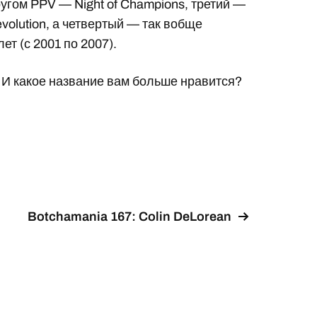
угом PPV — Night of Champions, третий —
olution, а четвертый — так вобще
т (с 2001 по 2007).
 И какое название вам больше нравится?
Botchamania 167: Colin DeLorean