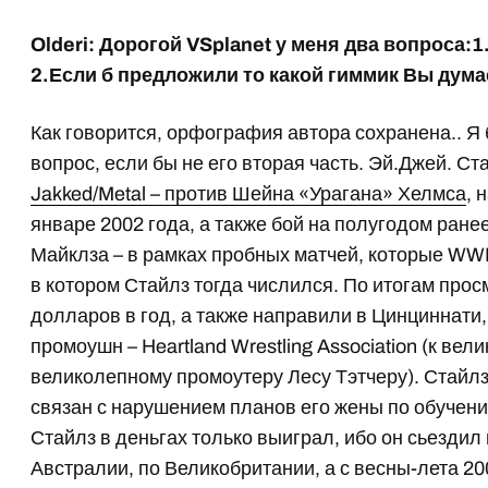
Olderi: Дорогой VSplanet у меня два вопроса:
2.Если б предложили то какой гиммик Вы дума
Как говорится, орфография автора сохранена.. Я
вопрос, если бы не его вторая часть. Эй.Джей. С
Jakked/Metal – против Шейна «Урагана» Хелмса
, 
январе 2002 года, а также бой на полугодом ранее
Майклза – в рамках пробных матчей, которые WW
в котором Стайлз тогда числился. По итогам прос
долларов в год, а также направили в Цинциннати
промоушн – Heartland Wrestling Association (к ве
великолепному промоутеру Лесу Тэтчеру). Стайлз
связан с нарушением планов его жены по обучени
Стайлз в деньгах только выиграл, ибо он сьезди
Австралии, по Великобритании, а с весны-лета 2