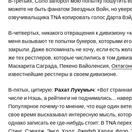
В-третьих, Соло запорол мою попытку пошутить е
можете не быть фанатом Звездных Войн, но увере
озвучивальщика TNA копировать голос Дарта Вэй
В-четвертых, никакого отвращения к дивизиону 
меня вызывают те попытки букеров, которыми его
закрыли. Даже вспоминать не хочу, если есть же
же тех рестлеров, которые числились в том дивиз
Маскарита Саграда, Пекено Вайоленсия,
Октагон
известнейшие рестлеры в своем дивизионе.
В-пятых, цитирую:
Рахат Лукумыч
: «Вот странна
числе и Нэшь, а рейтинги не поднимались… наверн
Популярное почему-то мнение, что еще один вет
свое время высказывал интересную мысль, котора
однако записать ее где-нибудь стоит: В TNA пере
Стинг, Сэвидж, Энгл, Холл, Джефф Харди, Флэр, 