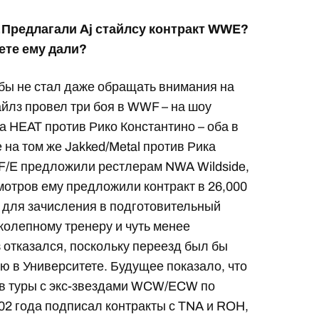
1.Предлагали Aj стайлсу контракт WWE?
ете ему дали?
 бы не стал даже обращать внимания на
тайлз провел три боя в WWF – на шоу
на HEAT против Рико Константино – оба в
 на том же Jakked/Metal против Рика
F/E предложили рестлерам NWA Wildside,
мотров ему предложили контракт в 26,000
, для зачисления в подготовительный
ликолепному тренеру и чуть менее
 отказался, поскольку переезд был бы
ю в Университете. Будущее показало, что
л в туры с экс-звездами WCW/ECW по
002 года подписал контракты с TNA и ROH,