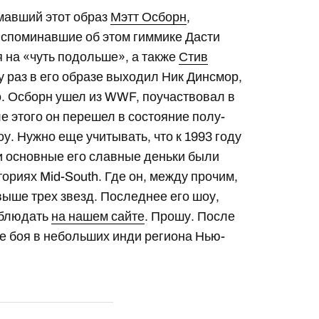
мавший этот образ
Мэтт Осборн
,
вспоминавшие об этом гиммике Дасти
на «чуть подольше», а также
Стив
ру раз в его образе выходил Ник Динсмор,
о. Осборн ушел из WWF, поучаствовал в
е этого он перешел в состояние полу-
у. Нужно еще учитывать, что к 1993 году
 и основные его славные деньки были
ториях Mid-South. Где он, между прочим,
ыше трех звезд. Последнее его шоу,
аблюдать
на нашем сайте
. Прошу. После
ре боя в небольших инди региона Нью-