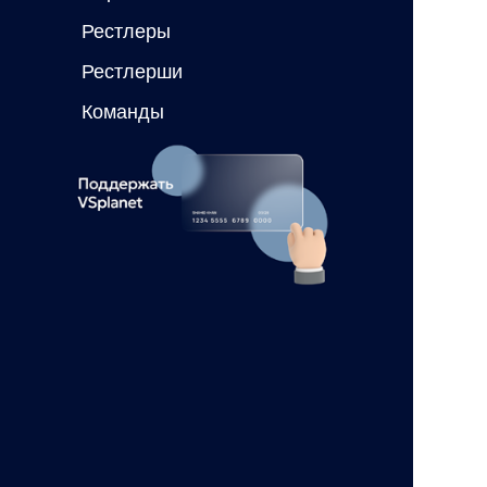
Рестлеры
Рестлерши
Команды