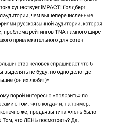
, пока существует iMPACT! Голдберг
елаудитории, чем вышеперечисленные
риями русскоязычной аудитории, которая
ле, проблема рейтингов TNA намного шире
акого привлекательного для сотен
 большинство человек спрашивает что б
ы выделять не буду, но одно дело где
ьшие (он их любит)»
мому порой интересно «полазить» по
сами о том, «кто когда» и, например,
 конечно же, предьявы типа «лень было
О Том, что ЛЕНЬ посмотреть? Да,