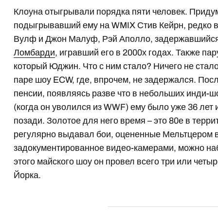
Клоуна отыгрывали порядка пяти человек. Приду
подыгрывавший ему на WMIX Стив Кейрн, редко 
Вулф и Джон Малуф, Рэй Аполло, задержавшийся 
Ломбарди
, игравший его в 2000х годах. Также па
который Юджин. Что с ним стало? Ничего не стал
паре шоу ECW, где, впрочем, не задержался. Посл
пенсии, появляясь разве что в небольших инди-шо
(когда он уволился из WWF) ему было уже 36 лет
позади. Золотое для него время – это 80е в терри
регулярно выдавал бои, оцененные Мельтцером в
задокументированное видео-камерами, можно н
этого майского шоу он провел всего три или четы
Йорка.