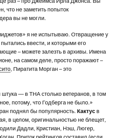
ще раз – про Джеймса Ирла Джонса. Вы
н, что не заметить попыток
дера вы не могли.
«миджетов» я не испытываю. Отвращение у
 пытались ввести, и которыми его
лающие – можете залезть в архивы. Имена
ионе, на самом деле, просто поражают –
сито
, Пиратита Морган – это
я штука — в ТНА столько ветеранов, в том
ое, потому, что Годберга не было.»
еран поднял бы популярность.
Кактус
в
я, в целом, оригинальностью не блещет,
ходили Дадли, Кристиан, Нэш, Люгер,
Хоган. Приток рейтингов составил (если