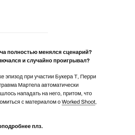
отча полностью менялся сценарий?
лючался и случайно проигрывал?
же эпизод при участии Букера Т, Перри
а травма Мартела автоматически
шлось нападать на него, притом, что
комиться с материалом о
Worked Shoot
,
оподробнее плз.