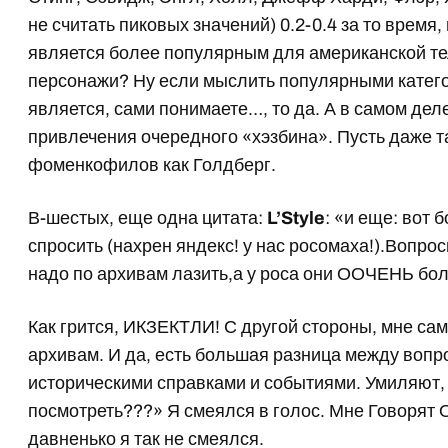
не считать пиковых значений) 0.2-0.4 за то время
является более популярным для американской т
персонажи? Ну если мыслить популярными катего
является, сами понимаете…, то да. А в самом де
привлечения очередного «хэзбина». Пусть даже т
фоменкофилов как Голдберг.
В-шестых, еще одна цитата:
L’Style
: «и еще: вот
спросить (нахрен яндекс! у нас росомаха!).Вопрос
надо по архивам лазить,а у роса они ООЧЕНЬ бол
Как грится, ИКЗЕКТЛИ! С другой стороны, мне са
архивам. И да, есть большая разница между вопро
историческими справками и событиями. Умиляют,
посмотреть???» Я смеялся в голос. Мне Говорят 
давненько я так не смеялся.