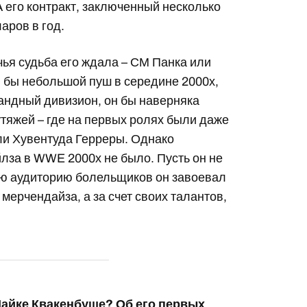
 его контракт, заключенный несколько
аров в год.
 чья судьба его ждала – СМ Панка или
л бы небольшой пуш в середине 2000х,
андный дивизион, он бы наверняка
тяжей – где на первых ролях были даже
и Хувентуда Герреры. Однако
лза в WWE 2000х не было. Пусть он не
ую аудиторию болельщиков он завоевал
 мерчендайза, а за счет своих талантов,
Майке Квакенбуше? Об его первых