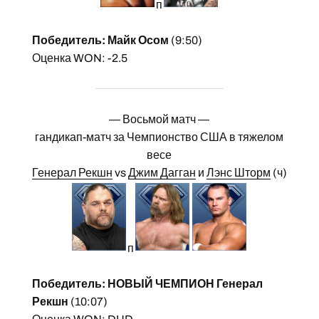
п
Победитель: Майк Осом
(9:50)
Оценка WON: -2.5
— Восьмой матч —
гандикап-матч за Чемпионство США в тяжелом
весе
Генерал Рекшн
vs
Джим Дагган
и
Лэнс Шторм
(ч)
п
Победитель: НОВЫЙ ЧЕМПИОН Генерал
Рекшн
(10:07)