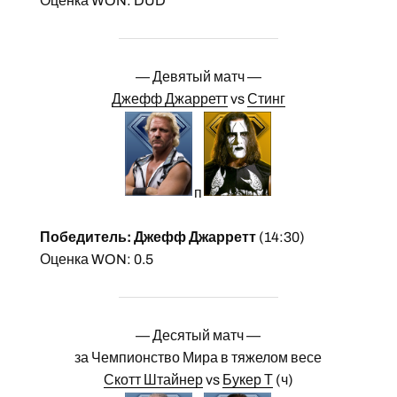
Оценка WON: DUD
— Девятый матч —
Джефф Джарретт
vs
Стинг
п
Победитель: Джефф Джарретт
(14:30)
Оценка WON: 0.5
— Десятый матч —
за Чемпионство Мира в тяжелом весе
Скотт Штайнер
vs
Букер Т
(ч)