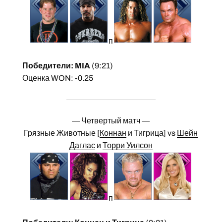
п
Победители: MIA
(9:21)
Оценка WON: -0.25
— Четвертый матч —
Грязные Животные [
Коннан
и Тигрица] vs
Шейн
Даглас
и
Торри Уилсон
п