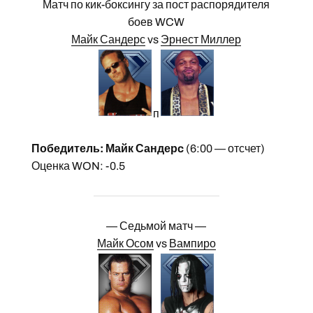
Матч по кик-боксингу за пост распорядителя
боев WCW
Майк Сандерс
vs
Эрнест Миллер
п
Победитель: Майк Сандерc
(6:00 — отсчет)
Оценка WON: -0.5
— Седьмой матч —
Майк Осом
vs
Вампиро