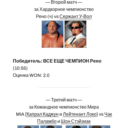
— Второй матч —
за Хардкорное чемпионство
Рено (ч) vs
Сержант У-Вол
Победитель: ВСЕ ЕЩЕ ЧЕМПИОН Рено
(10:55)
Оценка WON: 2.0
— Третий матч —
за Командное чемпионство Мира
MIA [
Капрал Каджун
и
Лейтенант Локо
] vs
Чак
Паламбо
и
Шон Стэйзиак