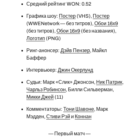
Средний рейтинг WON: 0.52
Графика шоу:
Постер
(VHS),
Постер
(WWENetwork — без титров),
Обои 16х9
(без титров),
Обои 16х9
(без названия),
Логотип
(PNG)
Ринг-анонсер:
Дэйв Пензер
, Майкл
Баффер
Интервьюер:
Джин Окерлунд
Судьи: Марк «Слик» Джонсон,
Ник Патрик
,
Чарльз Робинсон
, Билли Сильверман,
Микки Джей
(11)
Комментаторы:
Тони Шавоне
, Марк
Мэдден,
Стиви Рэй
и
Коннан
— Первый матч —