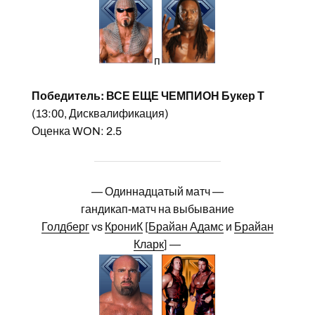
п
Победитель: ВСЕ ЕЩЕ ЧЕМПИОН Букер Т
(13:00, Дисквалификация)
Оценка WON: 2.5
— Одиннадцатый матч —
гандикап-матч на выбывание
Голдберг
vs
КрониК
[
Брайан Адамс
и
Брайан
Кларк
] —