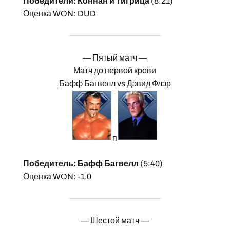
Победители: Коннан и Тигрица
(8:21)
Оценка WON: DUD
— Пятый матч —
Матч до первой крови
Бафф Багвелл
vs
Дэвид Флэр
п
Победитель: Бафф Багвелл
(5:40)
Оценка WON: -1.0
— Шестой матч —