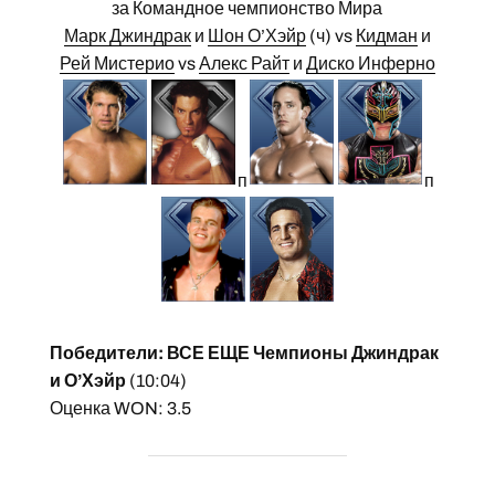
за Командное чемпионство Мира
Марк Джиндрак
и
Шон О’Хэйр
(ч) vs
Кидман
и
Рей Мистерио
vs
Алекс Райт
и
Диско Инферно
п
п
Победители: ВСЕ ЕЩЕ Чемпионы Джиндрак
и О’Хэйр
(10:04)
Оценка WON: 3.5