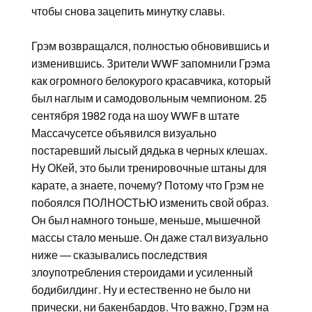
чтобы снова зацепить минутку славы.
Грэм возвращался, полностью обновившись и
изменившись. Зрители WWF запомнили Грэма
как огромного белокурого красавчика, который
был наглым и самодовольным чемпионом. 25
сентября 1982 года на шоу WWF в штате
Массачусетсе объявился визуально
постаревший лысый дядька в черных клешах.
Ну ОКей, это были тренировочные штаны для
карате, а знаете, почему? Потому что Грэм не
побоялся ПОЛНОСТЬЮ изменить свой образ.
Он был намного тоньше, меньше, мышечной
массы стало меньше. Он даже стал визуально
ниже — сказывались последствия
злоупотребления стероидами и усиленный
бодибилдинг. Ну и естественно не было ни
прически, ни бакенбардов. Что важно, Грэм на