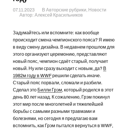
07.11.2023
В
Авторские рубрики
,
Новости
Автор:
Алексей Красильников
Задумайтесь или вспомните: как вообще
происходит смена чемпионского пояса? Я имею
в виду смену дизайна. В недавнем прошлом для
этого организуют церемонию, представляют
новый пояс, чемпион сдаёт старый, получает
новый. Ну или сразу выходит с новым, да?
В
1982м году в WWF
решили сделать иначе.
Старый пояс порвали, сломали и разбили.
Сделал это
Билли Грэм
, который родился в этот
день 80 лет назад. К сожалению, Грэм покинул
этот мир после многолетней и тяжелейшей
борьбы с самыми разными травмами и
болезнями, но сегодня я предлагаю вам
вспомнить, как Грэм пытался вернуться в WWF,