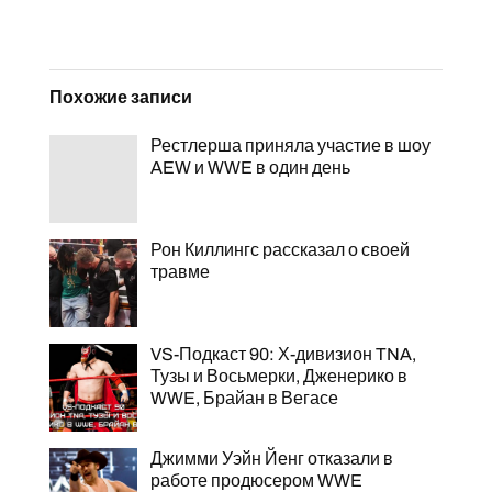
Похожие записи
Рестлерша приняла участие в шоу
AEW и WWE в один день
Рон Киллингс рассказал о своей
травме
VS-Подкаст 90: Х-дивизион TNA,
Тузы и Восьмерки, Дженерико в
WWE, Брайан в Вегасе
Джимми Уэйн Йенг отказали в
работе продюсером WWE