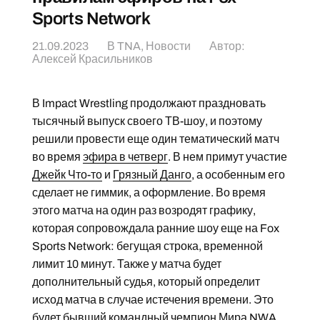
Sports Network
21.09.2023
В
TNA
,
Новости
Автор:
Алексей Красильников
В Impact Wrestling продолжают праздновать
тысячный выпуск своего ТВ-шоу, и поэтому
решили провести еще один тематический матч
во время
эфира в четверг
. В нем примут участие
Джейк Что-то
и
Грязный Данго
, а особенным его
сделает не гиммик, а оформление. Во время
этого матча на один раз возродят графику,
которая сопровождала ранние шоу еще на Fox
Sports Network: бегущая строка, временной
лимит 10 минут. Также у матча будет
дополнительный судья, который определит
исход матча в случае истечения времени. Это
будет бывший командный чемпион Мира NWA