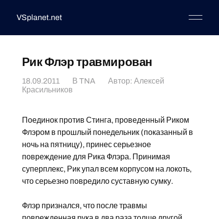
VSplanet.net
Рик Флэр травмирован
18.09.2011
В
TNA
Автор:
Алексей
Красильников
Поединок против Стинга, проведенный Риком
Флэром в прошлый понедельник (показанный в
ночь на пятницу), принес серьезное
повреждение для Рика Флэра. Принимая
суперплекс, Рик упал всем корпусом на локоть,
что серьезно повредило суставную сумку.
Флэр признался, что после травмы
поврежденная рука в два раза толще другой.