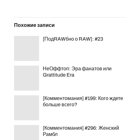
Похожие записи
[ПодRAWбно о RAW]: #23
НеОффтоп: Эра фанатов или
Grattitude Era
[Комментомания] #199: Кого ждете
больше всего?
[Комментомания] #296: Женский
Рамбл