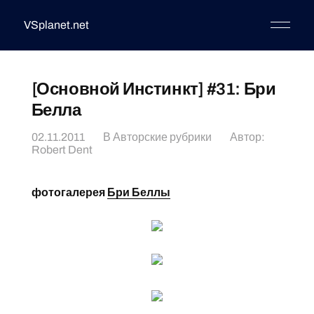
VSplanet.net
[Основной Инстинкт] #31: Бри
Белла
02.11.2011
В
Авторские рубрики
Автор:
Robert Dent
фотогалерея
Бри Беллы