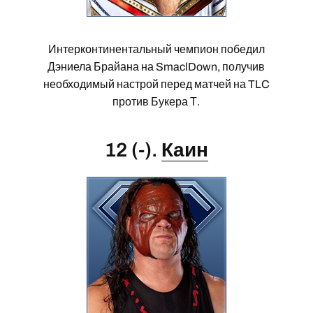
Интерконтинентальный чемпион победил
Дэниела Брайана на SmaclDown, получив
необходимый настрой перед матчей на TLC
против Букера Т.
12 (-).
Каин