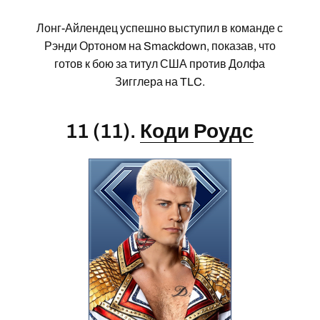
Лонг-Айлендец успешно выступил в команде с
Рэнди Ортоном на Smackdown, показав, что
готов к бою за титул США против Долфа
Зигглера на TLC.
11 (11).
Коди Роудс