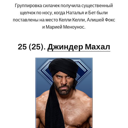
Группировка силачек получила существенный
щелчок по носу, когда Наталья и Бет были
поставлены на место Келли Келли, Алишей Фокс
и Марией Меноунос.
25 (25).
Джиндер Махал