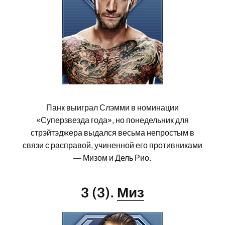
Панк выиграл Слэмми в номинации
«Суперзвезда года», но понедельник для
стрэйтэджера выдался весьма непростым в
связи с расправой, учиненной его противниками
— Мизом и Дель Рио.
3 (3).
Миз