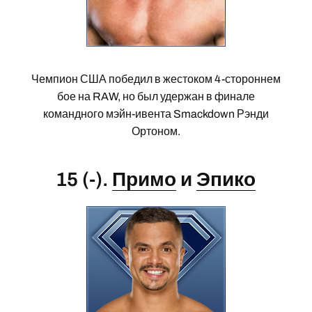
Чемпион США победил в жестоком 4-стороннем
бое на RAW, но был удержан в финале
командного мэйн-ивента Smackdown Рэнди
Ортоном.
15 (-).
Примо
и
Эпико