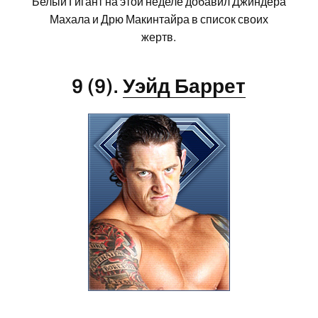
Белый Гигант на этой неделе добавил Джиндера
Махала и Дрю Макинтайра в список своих
жертв.
9 (9).
Уэйд Баррет