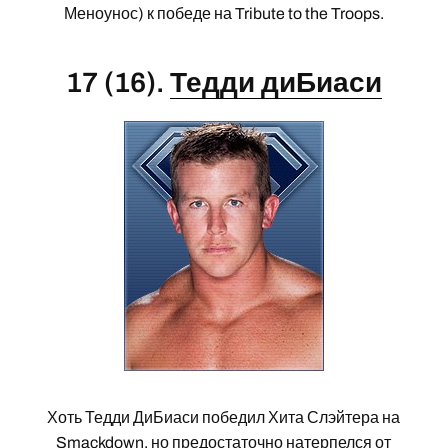
Меноунос) к победе на Tribute to the Troops.
17 (16).
Тедди диБиаси
Хоть Тедди ДиБиаси победил Хита Слэйтера на
Smackdown, но предостаточно натерпелся от