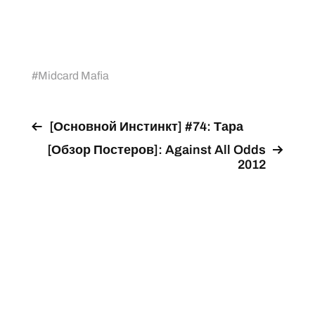
#
Midcard Mafia
[Основной Инстинкт] #74: Тара
[Обзор Постеров]: Against All Odds
2012