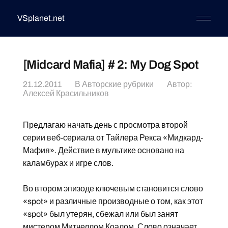
VSplanet.net
[Midcard Mafia] # 2: My Dog Spot
21.12.2011
В
Авторские рубрики
Автор:
Алексей Красильников
Предлагаю начать день с просмотра второй
серии веб-сериала от Тайлера Рекса «Мидкард-
Мафия». Действие в мультике основано на
каламбурах и игре слов.
Во втором эпизоде ключевым становится слово
«spot» и различные производные о том, как этот
«spot» был утерян, сбежал или был занят
мистером Митчеллом Коалом. Слово означает