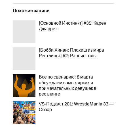
Похожие записи
[Основной Инстинкт] #35: Карен
Джарретт
[Бобби Хинан: Плохиш из мира
Рестлинга] #2: Ранние годы
Все по сценарию: 8 марта
обсуждаем самых ярких и
примечательных девушек в
рестлинге
VS-Подкаст 201: WrestleMania 33 —
Обзор