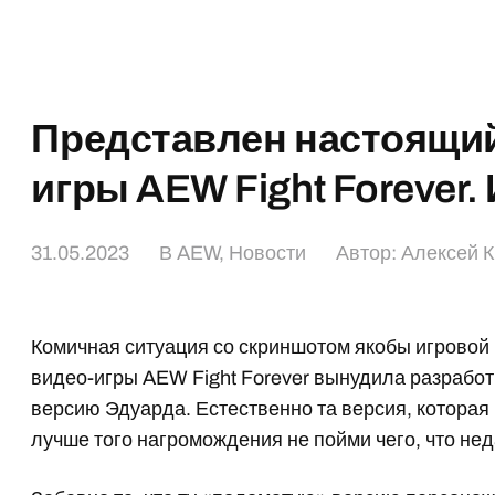
Представлен настоящий
игры AEW Fight Forever.
31.05.2023
В
AEW
,
Новости
Автор:
Алексей 
Комичная ситуация со скриншотом якобы игровой
видео-игры AEW Fight Forever вынудила разрабо
версию Эдуарда. Естественно та версия, которая 
лучше того нагромождения не пойми чего, что нед