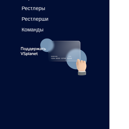
Рестлеры
Рестлерши
Команды