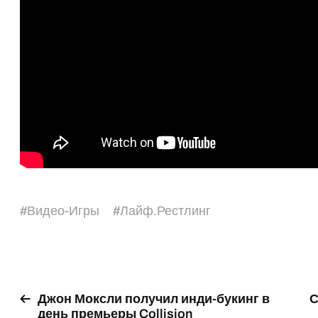
#
Видео-Игры
#
Лайф.Рестлинг
Джон Моксли получил инди-букинг в
С
день премьеры Collision