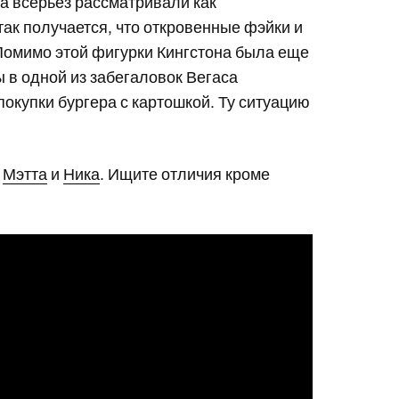
а всерьез рассматривали как
так получается, что откровенные фэйки и
Помимо этой фигурки Кингстона была еще
 в одной из забегаловок Вегаса
покупки бургера с картошкой. Ту ситуацию
о
Мэтта
и
Ника
. Ищите отличия кроме