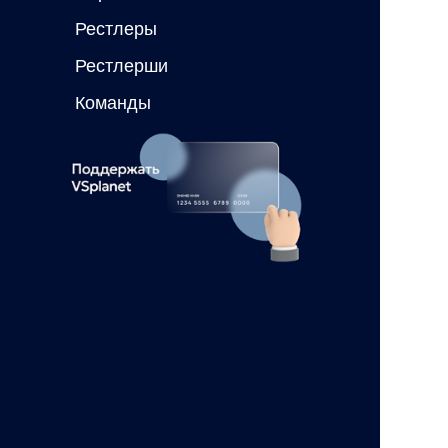
Рестлеры
Рестлерши
Команды