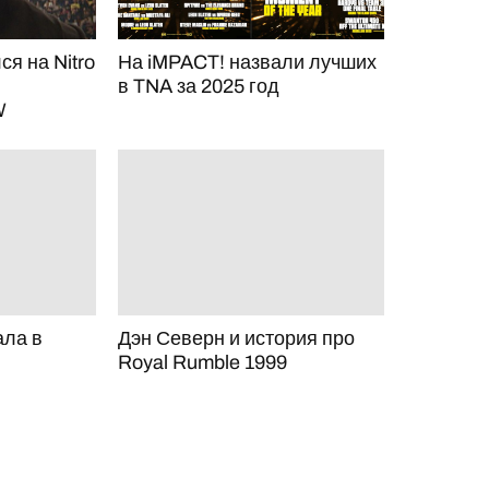
я на Nitro
На iMPACT! назвали лучших
в TNA за 2025 год
W
ала в
Дэн Северн и история про
Royal Rumble 1999