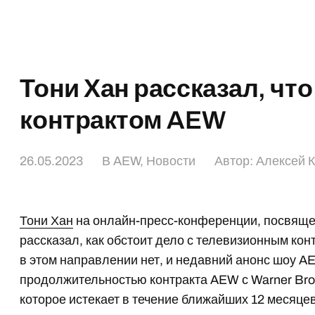
Тони Хан рассказал, что
контрактом AEW
26.05.2023
В
AEW
,
Новости
Автор:
Алексей 
Тони Хан
на онлайн-пресс-конференции, посвящен
рассказал, как обстоит дело с телевизионным кон
в этом направлении нет, и недавний анонс шоу AEW
продолжительностью контракта AEW с Warner Bros
которое истекает в течение ближайших 12 месяцев