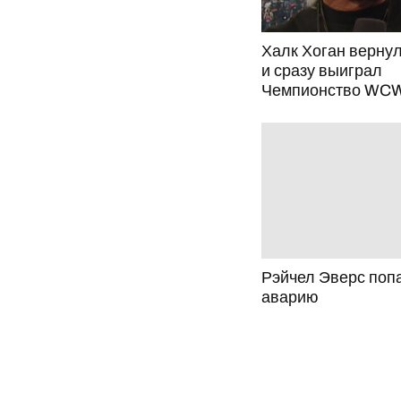
Халк Хоган вернулс
и сразу выиграл
Чемпионство WC
Рэйчел Эверс поп
аварию