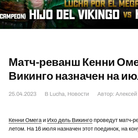
Матч-реванш Кенни Оме
Викинго назначен на ию
25.04.2023
В
Lucha
,
Новости
Автор:
Алексей
Кенни Омега
и
Ихо дель Викинго
проведут матч-ре
летом. На 16 июля назначен этот поединок, на ко