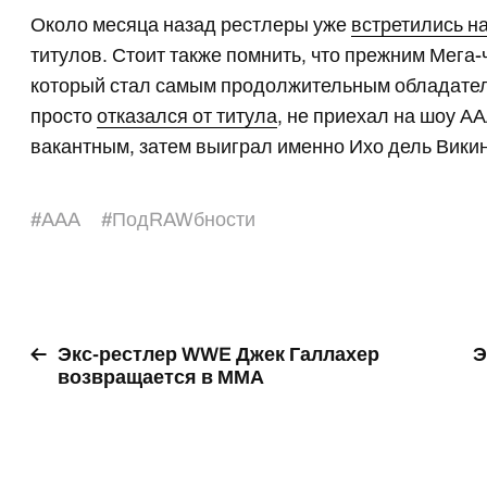
Около месяца назад рестлеры уже
встретились н
титулов. Стоит также помнить, что прежним Мег
который стал самым продолжительным обладателе
просто
отказался от титула
, не приехал на шоу А
вакантным, затем выиграл именно Ихо дель Викин
#
AAA
#
ПодRAWбности
Экс-рестлер WWE Джек Галлахер
Э
возвращается в ММА