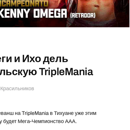
ги и Ихо дель
льскую TripleMania
 Красильников
ванш на TripleMania в Тихуане уже этим
ну будет Мега-Чемпионство ААА.