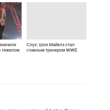
значили
Слух: Шон Майклз стал
в тяжелом
главным тренером WWE