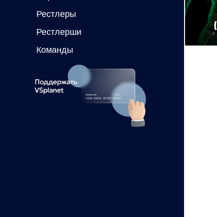
Рестлеры
Рестлерши
Команды