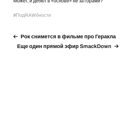
Может, и дебют в «основе» не за горами?
#
ПодRAWбности
Рок снимется в фильме про Геракла
Еще один прямой эфир SmackDown