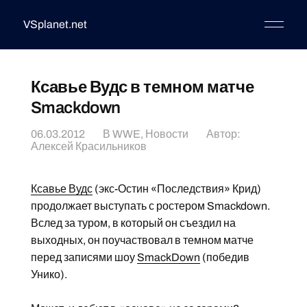
VSplanet.net
Ксавье Вудс в темном матче
Smackdown
06.03.2012
В
WWE
,
Новости
Автор:
Алексей Красильников
Ксавье Вудс
(экс-Остин «Последствия» Крид)
продолжает выступать с ростером Smackdown.
Вслед за туром, в который он съездил на
выходных, он поучаствовал в темном матче
перед записями шоу
SmackDown
(победив
Унико).