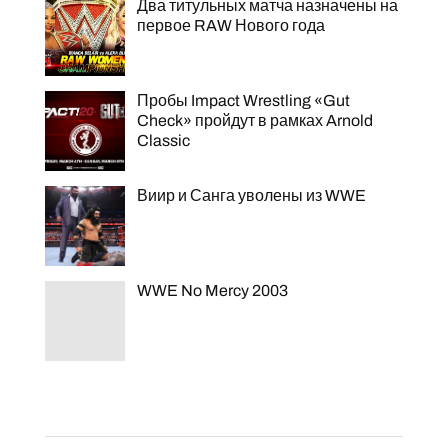
Два титульных матча назначены на
первое RAW Нового года
Пробы Impact Wrestling «Gut
Check» пройдут в рамках Arnold
Classic
Виир и Санга уволены из WWE
WWE No Mercy 2003