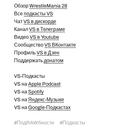
Обзор
WrestleMania 28
Все
подкасты VS
Чат
VS в дискорде
Канал
VS в Телеграме
Видео
VS в Youtube
Сообщество
VS ВКонтакте
Профиль
VS в Дзен
Поддержать
донатом
VS-Подкасты
VS на
Apple Podcast
VS на
Spotify
VS на
Яндекс-Музыке
VS на
Google-Подкастах
#
ПодRAWбности
#
Подкасты