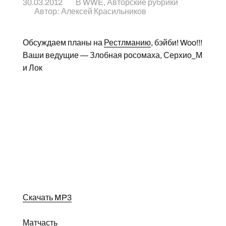
30.03.2012
В
WWE
,
Авторские рубрики
Автор:
Алексей Красильников
Обсуждаем планы на
Рестлманию
, бэйби! Woo!!!
Ваши ведущие — Злобная росомаха, Серхио_М
и Лок
Скачать MP3
Матчасть