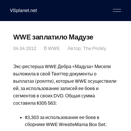
VSplanet.net
WWE заплатило Мадузе
04.04.2012
В
WWE
Автор:
The Prickly
Экс-рестерша WWE Дебра «Мадуза» Мисели
выложила в свой Твиттер документы о
выплатах (роялти), которые WWE осуществили
ей, за использование записей ее боев и
сегментов в своих DVD. Общая сумма
составила $305 563:
$3,303 за использование ее боев в
сборнике WWE WrestleMania Box Set;