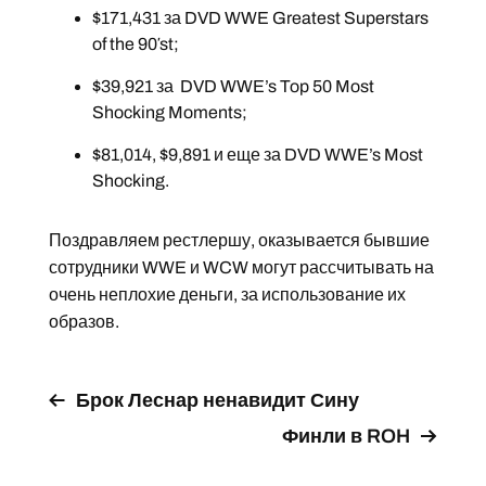
$171,431 за DVD WWE Greatest Superstars
of the 90′st;
$39,921 за DVD WWE’s Top 50 Most
Shocking Moments;
$81,014, $9,891 и еще за DVD WWE’s Most
Shocking.
Поздравляем рестлершу, оказывается бывшие
сотрудники WWE и WCW могут рассчитывать на
очень неплохие деньги, за использование их
образов.
Брок Леснар ненавидит Сину
Финли в ROH