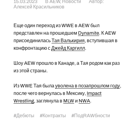
15.03.2023
В
AEW
,
Новости
Автор:
Алексей Красильников
Еще один переход из WWE в AEW был
представлен на прошедшем
Dynamite
. К AEW
присоединилась
Тая Валькирия
, вступившая в
конфронтацию с
Джейд Каргилл
.
Шоу AEW прошло в Канаде, а Тая родом как раз
из этой страны.
Из WWE Тая была
уволена в позапрошлом году
,
после чего вернулась в Мексику,
Impact
Wrestling
, заглянула в
MLW
и
NWA
.
#
Дебюты
#
Контракты
#
ПодRAWбности