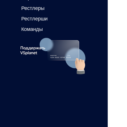
Рестлеры
Рестлерши
Команды