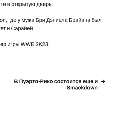
ти в открытую дверь.
on, где у мужа Бри Дэниела Брайана был
кет и Сарайей.
тер игры WWE 2K23.
В Пуэрто-Рико состоится еще и
Smackdown