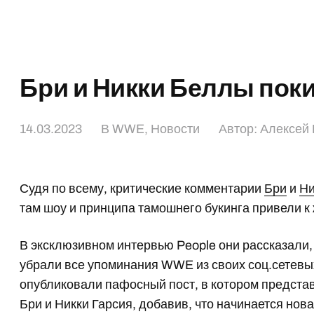
Бри и Никки Беллы по
14.03.2023
В
WWE
,
Новости
Автор:
Алексей 
Судя по всему, критические комментарии
Бри
и
Ни
там шоу и принципа тамошнего букинга привели к
В эксклюзивном интервью People они рассказали
убрали все упоминания WWE из своих соц.сетевы
опубликовали пафосный пост, в котором предст
Бри и Никки Гарсия, добавив, что начинается нова