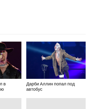
л в
Дарби Аллин попал под
ию
автобус