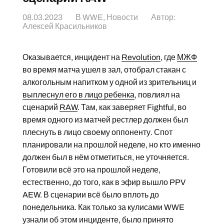
08.03.2023
В
WWE
,
Новости
Автор:
Алексей Красильников
Оказывается, инцидент на
Revolution
, где
МЖФ
во время матча ушел в зал, отобрал стакан с
алкогольным напитком у одной из зрительниц и
выплеснул его в лицо ребенка
, повлиял на
сценарий
RAW
. Там, как заверяет Fightful, во
время одного из матчей рестлер должен был
плеснуть в лицо своему оппоненту. Спот
планировали на прошлой неделе, но кто именно
должен был в нём отметиться, не уточняется.
Готовили всё это на прошлой неделе,
естественно, до того, как в эфир вышло PPV
AEW. В сценарии всё было вплоть до
понедельника. Как только за кулисами WWE
узнали об этом инциденте, было принято