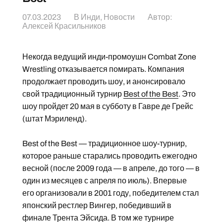
07.03.2023
В
Инди
,
Новости
Автор:
Алексей Красильников
Некогда ведущий инди-промоушн Combat Zone
Wrestling отказывается помирать. Компания
продолжает проводить шоу, и анонсировало
свой традиционный турнир
Best of the Best
. Это
шоу пройдет 20 мая в субботу в Гавре де Грейс
(штат Мэриленд).
Best of the Best — традиционное шоу-турнир,
которое раньше старались проводить ежегодно
весной (после 2009 года — в апреле, до того — в
один из месяцев с апреля по июль). Впервые
его организовали в 2001 году, победителем стал
японский рестлер Вингер, победивший в
финале Трента Эйсида. В том же турнире