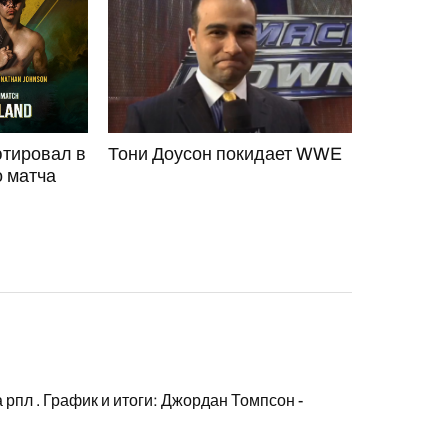
тировал в
Тони Доусон покидает WWE
 матча
а рпл
. График и итоги: Джордан Томпсон -