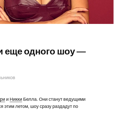
 еще одного шоу —
льников
ри
и
Никки
Белла. Они станут ведущими
я этим летом, шоу сразу раздадут по