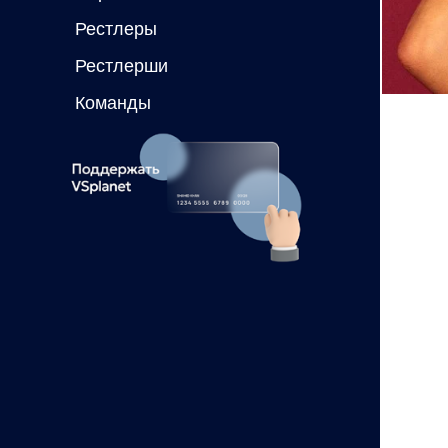
Рестлеры
Рестлерши
Команды