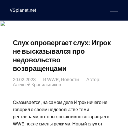
VSplanet.net
Слух опровергает слух: Игрок
не высказывался про
недовольство
возвращенцами
20.02.2023
В
WWE
,
Новости
Автор:
Алексей Красильников
Оказывается, на самом деле
Игрок
ничего не
говорил о своём недовольстве теми
рестлерами, которых он активно возвращал в
WWE после смены режима. Новый слух от