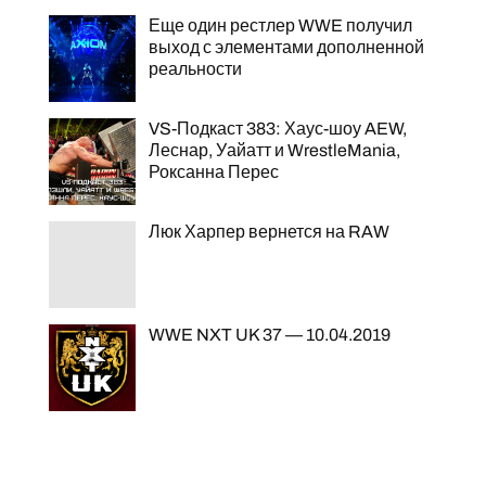
Еще один рестлер WWE получил
выход с элементами дополненной
реальности
VS-Подкаст 383: Хаус-шоу AEW,
Леснар, Уайатт и WrestleMania,
Роксанна Перес
Люк Харпер вернется на RAW
WWE NXT UK 37 — 10.04.2019