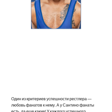
Один из критериев успешности рестлера —
любовь фанатов к нему. А у Сантино фанаты
есть, да еще какие! У каждого успешного