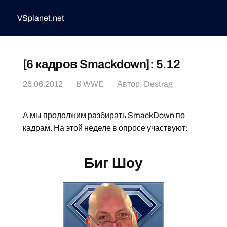
VSplanet.net
[6 кадров Smackdown]: 5.12
26.06.2012
В
WWE
Автор:
Destrag
А мы продолжим разбирать SmackDown по
кадрам. На этой неделе в опросе участвуют:
Биг Шоу