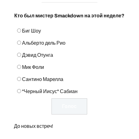
Кто был мистер Smackdown на этой неделе?
Биг Шоу
Альберто дель Рио
Дэвид Отунга
Мик Фоли
Сантино Марелла
"Черный Иисус" Сабиан
До новых встреч!