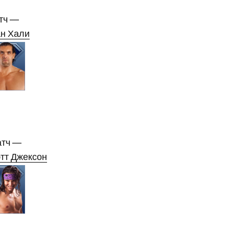
тч —
н Хали
атч —
тт Джексон