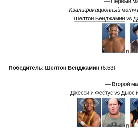
— Первый м
Квалификационный матч к 
Шелтон Бенджамин
vs
Д
п
Победитель: Шелтон Бенджамин
(6:53)
— Второй м
Джесси
и
Фестус
vs
Дьюс
п