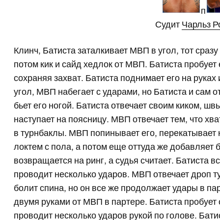
п
Судит
Чарльз Р
Клинч, Батиста заталкивает МВП в угол, тот сраз
потом кик и сайд хедлок от МВП. Батиста пробует
сохраняя захват. Батиста поднимает его на руках 
угол, МВП набегает с ударами, но Батиста и сам 
бьет его ногой. Батиста отвечает своим киком, швы
наступает на поясницу. МВП отвечает тем, что хв
в турнбаклы. МВП попинывает его, перекатывает 
локтем с пола, а потом еще оттуда же добавляет 
возвращается на ринг, а судья считает. Батиста в
проводит несколько ударов. МВП отвечает дроп ту
болит спина, но он все же продолжает удары в па
двумя руками от МВП в партере. Батиста пробует
проводит несколько ударов рукой по голове. Бати