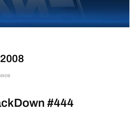
.2008
иков
ackDown #444