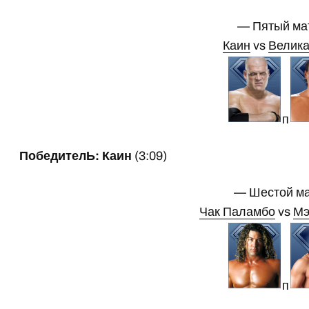
— Пятый ма
Каин
vs
Велика
п
ПобедителЬ: Каин
(3:09)
— Шестой м
Чак Паламбо
vs
Мэ
п