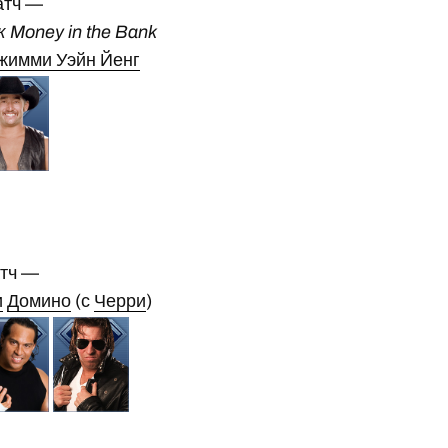
атч —
Money in the Bank
жимми Уэйн Йенг
атч —
и
Домино
(с
Черри
)