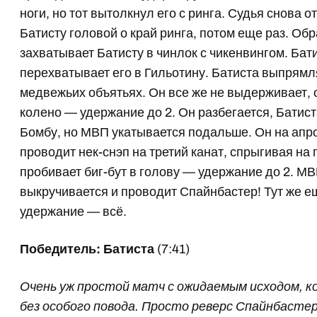
ноги, но тот вытолкнул его с ринга. Судья снова о
Батисту головой о край ринга, потом еще раз. Об
захватывает Батисту в чинлок с чикенвингом. Бат
перехватывает его в Гильотину. Батиста выпрямл
медвежьих объятьях. Он все же не выдерживает,
колено — удержание до 2. Он разбегается, Батист
Бомбу, но МВП укатывается подальше. Он на апро
проводит нек-снэп на третий канат, спрыгивая на 
пробивает биг-бут в голову — удержание до 2. М
выкручивается и проводит Спайнбастер! Тут же ещ
удержание — всё.
Победитель: Батиста
(7:41)
Очень уж простой матч с ожидаемым исходом, 
без особого повода. Просто реверс Спайнбасте