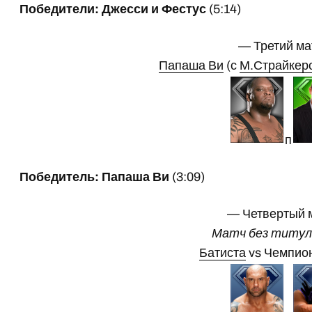
Победители: Джесси и Фестус
(5:14)
— Третий ма
Папаша Ви
(с
М.Страйкер
п
Победитель: Папаша Ви
(3:09)
— Четвертый 
Матч без титула
Батиста
vs Чемпи