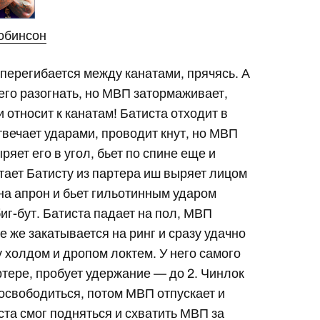
обинсон
у перегибается между канатами, прячясь. А
 его разогнать, но МВП затормаживает,
и относит к канатам! Батиста отходит в
отвечает ударами, проводит кнут, но МВП
ряет его в угол, бьет по спине еще и
атает Батисту из партера иш выряет лицом
на апрон и бьет гильотинным ударом
биг-бут. Батиста падает на пол, МВП
се же закатывается на ринг и сразу удачно
 холдом и дропом локтем. У него самого
ртере, пробует удержание — до 2. Чинлок
 освободиться, потом МВП отпускает и
ста смог подняться и схватить МВП за