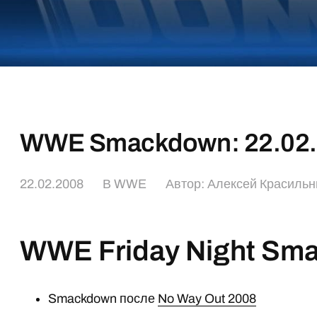
WWE Smackdown: 22.02
22.02.2008
В
WWE
Автор:
Алексей Красильн
WWE Friday Night Sm
Smackdown после
No Way Out 2008