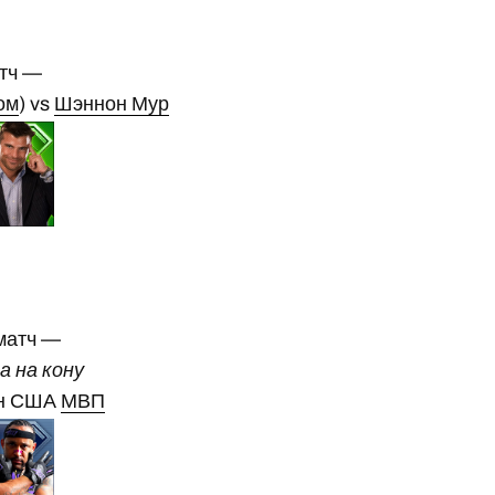
тч —
ом
) vs
Шэннон Мур
матч —
 на кону
он США
МВП