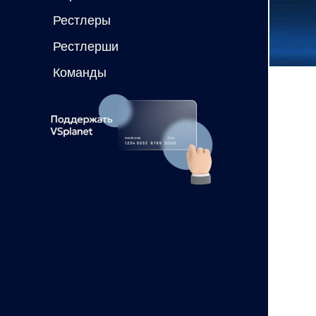
Рестлеры
Рестлерши
Команды