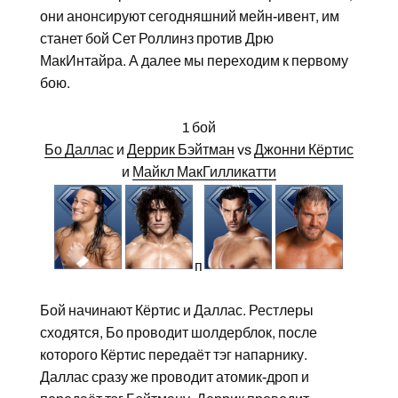
они анонсируют сегодняшний мейн-ивент, им
станет бой Сет Роллинз против Дрю
МакИнтайра. А далее мы переходим к первому
бою.
1 бой
Бо Даллас
и
Деррик Бэйтман
vs
Джонни Кёртис
и
Майкл МакГилликатти
п
Бой начинают Кёртис и Даллас. Рестлеры
сходятся, Бо проводит шолдерблок, после
которого Кёртис передаёт тэг напарнику.
Даллас сразу же проводит атомик-дроп и