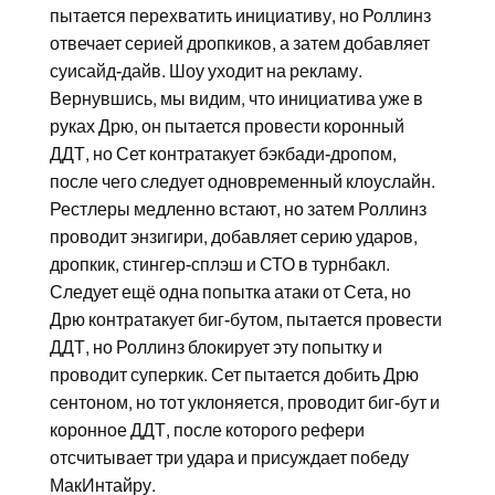
пытается перехватить инициативу, но Роллинз
отвечает серией дропкиков, а затем добавляет
суисайд-дайв. Шоу уходит на рекламу.
Вернувшись, мы видим, что инициатива уже в
руках Дрю, он пытается провести коронный
ДДТ, но Сет контратакует бэкбади-дропом,
после чего следует одновременный клоуслайн.
Рестлеры медленно встают, но затем Роллинз
проводит энзигири, добавляет серию ударов,
дропкик, стингер-сплэш и СТО в турнбакл.
Следует ещё одна попытка атаки от Сета, но
Дрю контратакует биг-бутом, пытается провести
ДДТ, но Роллинз блокирует эту попытку и
проводит суперкик. Сет пытается добить Дрю
сентоном, но тот уклоняется, проводит биг-бут и
коронное ДДТ, после которого рефери
отсчитывает три удара и присуждает победу
МакИнтайру.