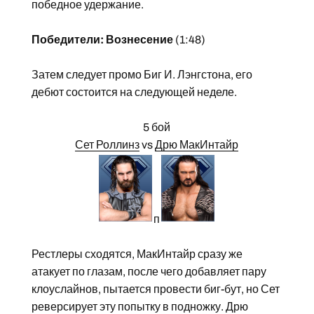
победное удержание.
Победители: Вознесение
(1:48)
Затем следует промо Биг И. Лэнгстона, его
дебют состоится на следующей неделе.
5 бой
Сет Роллинз
vs
Дрю МакИнтайр
п
Рестлеры сходятся, МакИнтайр сразу же
атакует по глазам, после чего добавляет пару
клоуслайнов, пытается провести биг-бут, но Сет
реверсирует эту попытку в подножку. Дрю