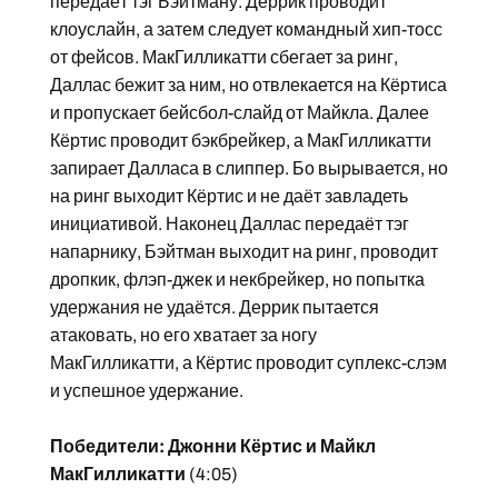
передаёт тэг Бэйтману. Деррик проводит
клоуслайн, а затем следует командный хип-тосс
от фейсов. МакГилликатти сбегает за ринг,
Даллас бежит за ним, но отвлекается на Кёртиса
и пропускает бейсбол-слайд от Майкла. Далее
Кёртис проводит бэкбрейкер, а МакГилликатти
запирает Далласа в слиппер. Бо вырывается, но
на ринг выходит Кёртис и не даёт завладеть
инициативой. Наконец Даллас передаёт тэг
напарнику, Бэйтман выходит на ринг, проводит
дропкик, флэп-джек и некбрейкер, но попытка
удержания не удаётся. Деррик пытается
атаковать, но его хватает за ногу
МакГилликатти, а Кёртис проводит суплекс-слэм
и успешное удержание.
Победители: Джонни Кёртис и Майкл
МакГилликатти
(4:05)