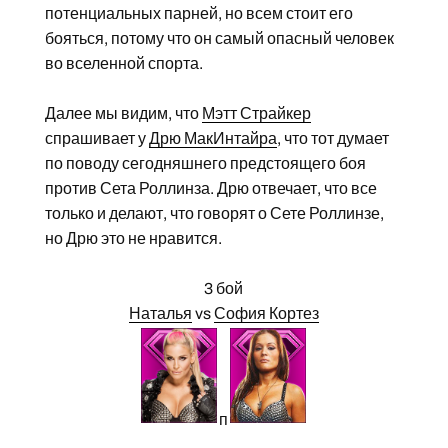
потенциальных парней, но всем стоит его
бояться, потому что он самый опасный человек
во вселенной спорта.
Далее мы видим, что
Мэтт Страйкер
спрашивает у
Дрю МакИнтайра
, что тот думает
по поводу сегодняшнего предстоящего боя
против Сета Роллинза. Дрю отвечает, что все
только и делают, что говорят о Сете Роллинзе,
но Дрю это не нравится.
3 бой
Наталья
vs
София Кортез
п