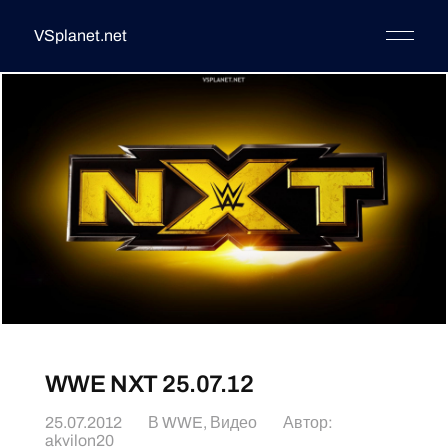
VSplanet.net
WWE NXT 25.07.12
25.07.2012
В
WWE
,
Видео
Автор:
akvilon20