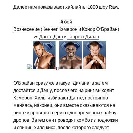
Далее нам показывают хайлайты 1000 шоу Raw.
4 бой
Вознесение
(
Кеннет Кэмерон
и
Конор О’Брайан
)
vs
Данте Дэш
и
Гарретт Дилан
п
О’Брайан сразу же атакует Дилана, а затем
достаётся и Дэшу, после чего на ринг выходит
Кэмерон. Хилы избивают Данте, постоянно
меняясь, наконец, они вместе оказываются на
ринге и проводят серию одновременных элбоу-
дропов. Затем они проводят комбо из подножки
и спинин-хилл-кика, после которого следует