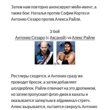
Затем нам повторно анонсируют мейн-ивент, а
также бои: Наталья против Софии Кортез и
Антонио Сезаро против Алекса Райли.
2 бой
Антонио Сезаро
(с
Аксаной
) vs
Алекс Райли
п
Рестлеры сходятся, и Антонио сразу же
проводит бросок, а затем добавляет
шолдерблок. Райли отвечает на это дропкиком,
но затем пропускает флэп-джек в канаты и
оказывается запертым в абдоминал-стретч.
Алекс вырывается, пытается свернуть Антонио