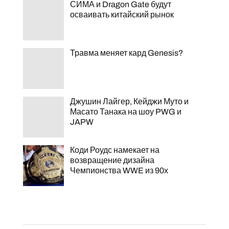
СИМА и Dragon Gate будут
осваивать китайский рынок
Травма меняет кард Genesis?
Джушин Лайгер, Кейджи Муто и
Масато Танака на шоу PWG и
JAPW
Коди Роудс намекает на
возвращение дизайна
Чемпионства WWE из 90х