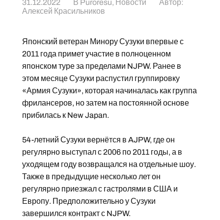
31.12.2022
В
Puroresu
,
Новости
Автор:
Алексей Красильников
Японский ветеран Минору Сузуки впервые с
2011 года примет участие в полноценном
японском туре за пределами NJPW. Ранее в
этом месяце Сузуки распустил группировку
«Армия Сузуки», которая начиналась как группа
фрилансеров, но затем на постоянной основе
прибилась к New Japan.
54-летний Сузуки вернётся в AJPW, где он
регулярно выступал с 2006 по 2011 годы, а в
уходящем году возвращался на отдельные шоу.
Также в предыдущие несколько лет он
регулярно приезжал с гастролями в США и
Европу. Предположительно у Сузуки
завершился контракт с NJPW.