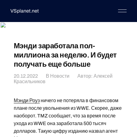
VSplanet.net
Мэнди заработала пол-
миллиона за неделю. И будет
получать еще больше
20.12.2022
В
Новости
Автор:
Алексей
Красильников
Мэнди Роуз
ничего не потеряла в финансовом
плане после увольнения из WWE. Скорее, даже
наоборот. TMZ сообщает, что за время после
ухода из WWE она заработала 500 тысяч
долларов. Такую цифру изданию назвал агент