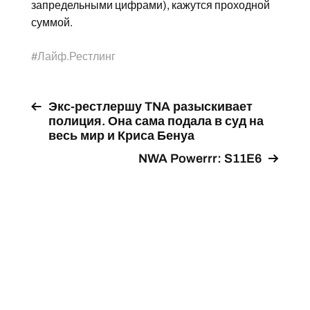
запредельными цифрами), кажутся проходной
суммой.
#
Лайф.Рестлинг
Экс-рестлершу TNA разыскивает
полиция. Она сама подала в суд на
весь мир и Криса Бенуа
NWA Powerrr: S11E6