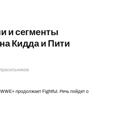
и и сегменты
на Кидда и Пити
Красильников
WWE» продолжает Fightful. Речь пойдет о