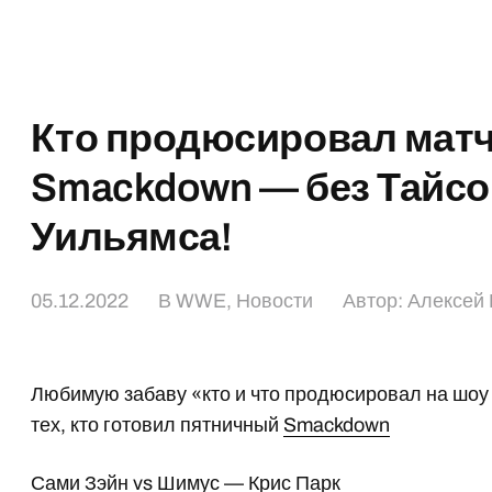
Кто продюсировал матч
Smackdown — без Тайсо
Уильямса!
05.12.2022
В
WWE
,
Новости
Автор:
Алексей 
Любимую забаву «кто и что продюсировал на шоу 
тех, кто готовил пятничный
Smackdown
Сами Зэйн vs Шимус —
Крис Парк