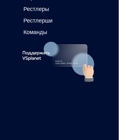
Рестлеры
Рестлерши
Команды