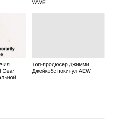
WWE
учил
Топ-продюсер Джимми
l Gear
Джейкобс покинул AEW
альной