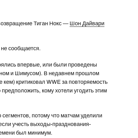
 возвращение Тиган Нокс —
Шон Дайвари
 не сообщается.
тоялись впервые, или были проведены
эйном и Шимусом). В недавнем прошлом
е кем) критиковал WWE за повторяемость
 предположить, кому хотели угодить этим
 сегментов, потому что матчам уделили
о если учесть выходы-празднования-
ремени был минимум.