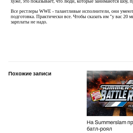
Похожие записи
На Summerslam пр
батл-роял