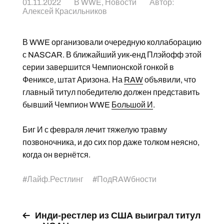
01.11.2022
В
WWE
,
Новости
Автор:
Алексей Красильников
В WWE организовали очередную коллаборацию
с NASCAR. В ближайший уик-енд Плэйофф этой
серии завершится Чемпионской гонкой в
Фениксе, штат Аризона. На
RAW
объявили, что
главный титул победителю должен представить
бывший Чемпион WWE
Большой И
.
Биг И с февраля лечит тяжелую травму
позвоночника, и до сих пор даже толком неясно,
когда он вернётся.
#
Лайф.Рестлинг
#
ПодRAWбности
Инди-рестлер из США выиграл титул