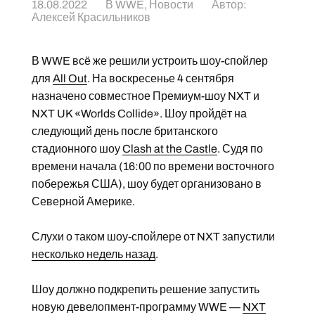
18.08.2022
В
WWE
,
Новости
Автор:
Алексей Красильников
В WWE всё же решили устроить шоу-спойлер
для
All Out
. На воскресенье 4 сентября
назначено совместное Премиум-шоу NXT и
NXT UK «Worlds Collide». Шоу пройдёт на
следующий день после британского
стадионного шоу
Clash at the Castle
. Судя по
времени начала (16:00 по времени восточного
побережья США), шоу будет организовано в
Северной Америке.
Слухи о таком шоу-спойлере от NXT запустили
несколько недель назад
.
Шоу должно подкрепить решение запустить
новую девелопмент-программу WWE —
NXT