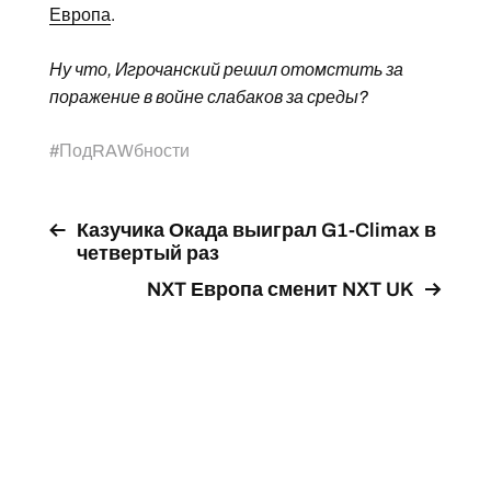
Европа
.
Ну что, Игрочанский решил отомстить за
поражение в войне слабаков за среды?
#
ПодRAWбности
Казучика Окада выиграл G1-Climax в
четвертый раз
NXT Европа сменит NXT UK