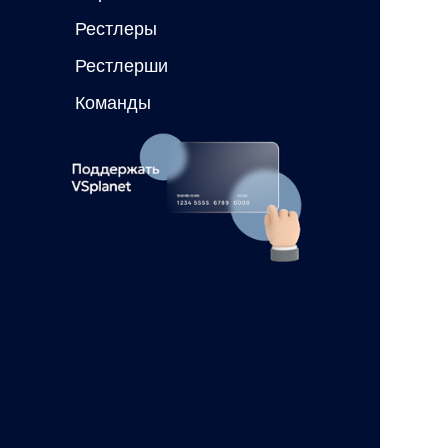
Рестлеры
Рестлерши
Команды