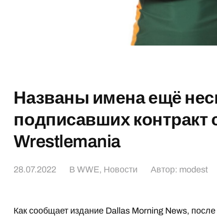
Названы имена ещё нес
подписавших контракт 
Wrestlemania
28.07.2022
В
WWE
,
Новости
Автор:
modest
Как сообщает издание Dallas Morning News, после