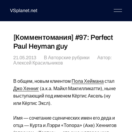
VSplanet.net
[Комментомания] #97: Perfect
Paul Heyman guy
21.05.2013
В
Авторские рубрики
Автор:
Алексей Красильников
В общем, новым клиентом
Пола Хеймана
стал
Джо Хенниг
(а.к.а. Майкл Макгилликатти), ныне
выступающий под именем Кёртис Аксель (ну
или Кёртис Эксл).
Имя — сочетание сценических имен его деда и
отца — Курта и Лэрри «Топора» (Axe) Хеннигов