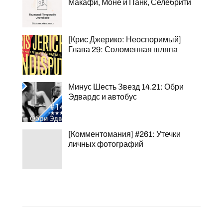
Макафи, Моне и Панк, Селебрити
[Крис Джерико: Неоспоримый]
Глава 29: Соломенная шляпа
Минус Шесть Звезд 14.21: Обри
Эдвардс и автобус
[Комментомания] #261: Утечки
личных фотографий