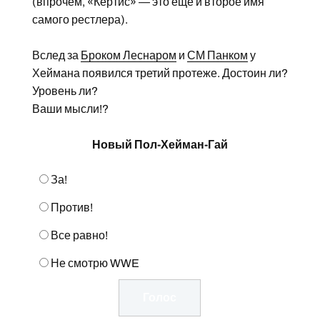
(впрочем, «Кертис» — это еще и второе имя
самого рестлера).
Вслед за
Броком Леснаром
и
СМ Панком
у
Хеймана появился третий протеже. Достоин ли?
Уровень ли?
Ваши мысли!?
Новый Пол-Хейман-Гай
За!
Против!
Все равно!
Не смотрю WWE