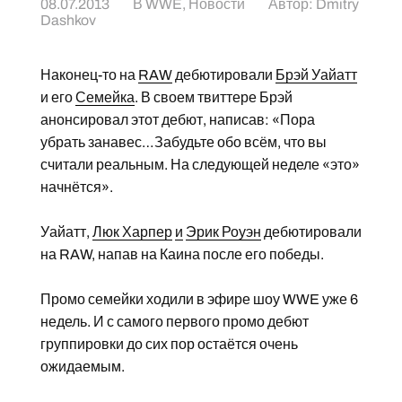
08.07.2013
В
WWE
,
Новости
Автор:
Dmitry
Dashkov
Наконец-то на
RAW
дебютировали
Брэй Уайатт
и его
Семейка
. В своем твиттере Брэй
анонсировал этот дебют, написав: «Пора
убрать занавес…Забудьте обо всём, что вы
считали реальным. На следующей неделе «это»
начнётся».
Уайатт,
Люк Харпер
и
Эрик Роуэн
дебютировали
на RAW, напав на Каина после его победы.
Промо семейки ходили в эфире шоу WWE уже 6
недель. И с самого первого промо дебют
группировки до сих пор остаётся очень
ожидаемым.