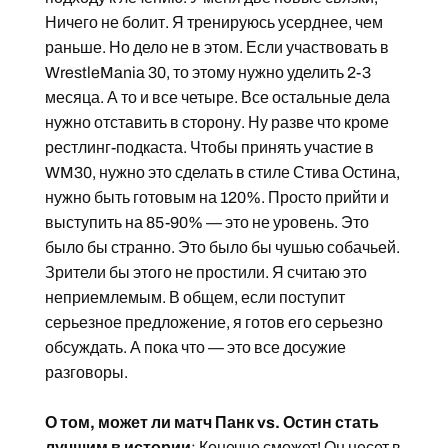
Ничего не болит. Я тренируюсь усерднее, чем
раньше. Но дело не в этом. Если участвовать в
WrestleMania 30, то этому нужно уделить 2-3
месяца. А то и все четыре. Все остальные дела
нужно отставить в сторону. Ну разве что кроме
рестлинг-подкаста. Чтобы принять участие в
WM30, нужно это сделать в стиле Стива Остина,
нужно быть готовым на 120%. Просто прийти и
выступить на 85-90% — это не уровень. Это
было бы странно. Это было бы чушью собачьей.
Зрители бы этого не простили. Я считаю это
неприемлемым. В общем, если поступит
серьезное предложение, я готов его серьезно
обсуждать. А пока что — это все досужие
разговоры.
О том, может ли матч Панк vs. Остин стать
лучшим в истории
: Конечно сможет! Он несет в