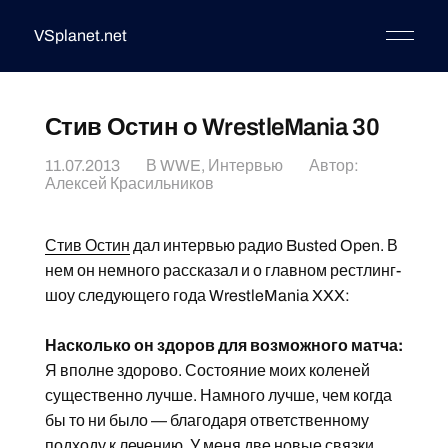
VSplanet.net
Стив Остин о WrestleMania 30
11.07.2013
В
WWE
,
Интервью
Автор:
Алексей Красильников
Стив Остин
дал интервью радио Busted Open. В
нем он немного рассказал и о главном рестлинг-
шоу следующего года WrestleMania XXX:
Насколько он здоров для возможного матча:
Я вполне здорово. Состояние моих коленей
существенно лучше. Намного лучше, чем когда
бы то ни было — благодаря ответственному
подходу к лечению. У меня две новые связки,