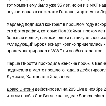
тот момент ему было уже 35 лет, но он и в NXT на
поучаствовав в сюжетах с Гаргано, Хартвелл и Ле
Харланд
подписал контракт в прошлом году вскоре
его фотографии, которые Пол Хейман прокоммент
большая вещь», намекая еще и на визуальное сх
«Следующий Брок Леснар» крепко прицепилась к 
продемонстрировал в WWE ни особых талантов, 
Перша Пиротта
проходила женские пробы в Велик
подписала в марте прошлого года, а дебютирова
Лумисом, Хартвелл и Хадсоном.
Драко Энтони
дебютировал на 205 Live в ноябре 2
итогам проб в Лас Вегасе на неделе Summerslam.