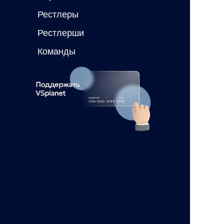
Рестлеры
Рестлерши
Команды