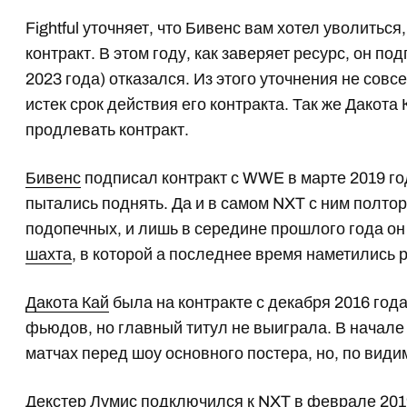
Fightful уточняет, что Бивенс вам хотел уволитьс
контракт. В этом году, как заверяет ресурс, он п
2023 года) отказался. Из этого уточнения не совс
истек срок действия его контракта. Так же Дакота
продлевать контракт.
Бивенс
подписал контракт с WWE в марте 2019 го
пытались поднять. Да и в самом NXT с ним полтор
подопечных, и лишь в середине прошлого года он
шахта
, в которой а последнее время наметились 
Дакота Кай
была на контракте с декабря 2016 год
фьюдов, но главный титул не выиграла. В начале 
матчах перед шоу основного постера, но, по види
Декстер Лумис
подключился к NXT в феврале 2019