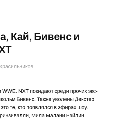
а, Кай, Бивенс и
NXT
 Красильников
и WWE. NXT покидают среди прочих экс-
кольм Бивенс. Также уволены Декстер
это те, кто появлялся в эфирах шоу.
ринзивалли, Мила Малани Рэйлин