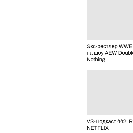
Экс-рестлер WWE
на шоу AEW Double
Nothing
VS-Подкаст 442: R
NETFLIX