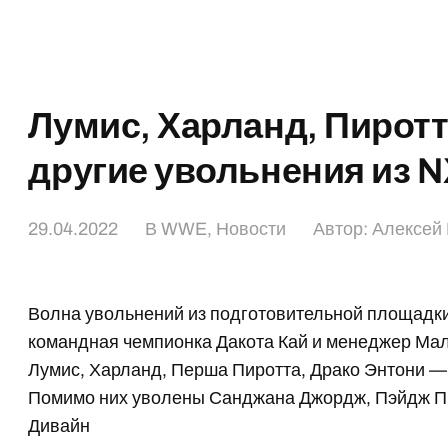
Лумис, Харланд, Пиротт
другие увольнения из 
29.04.2022
В
WWE
,
Новости
Автор:
Алексей
Волна увольнений из подготовительной площадк
командная чемпионка Дакота Кай и менеджер Мал
Лумис, Харланд, Перша Пиротта, Драко Энтони — 
Помимо них уволены Санджана Джордж, Пэйдж П
Дивайн