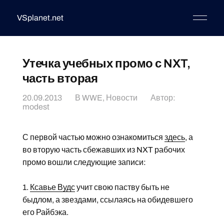
VSplanet.net
Утечка учебных промо с NXT,
часть вторая
20.09.2013
В
WWE
,
Новости
Автор:
modest
С первой частью можно ознакомиться
здесь
, а
во вторую часть сбежавших из NXT рабочих
промо вошли следующие записи:
1.
Ксавье Вудс
учит свою паству быть не
быдлом, а звездами, ссылаясь на обидевшего
его Райбэка.