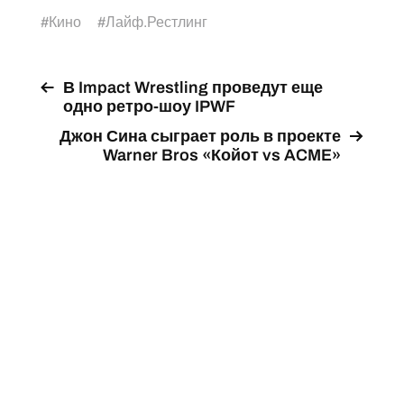
#
Кино
#
Лайф.Рестлинг
В Impact Wrestling проведут еще
одно ретро-шоу IPWF
Джон Сина сыграет роль в проекте
Warner Bros «Койот vs ACME»