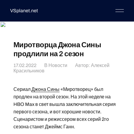
VSplanet.net
Миротворца Джона Сины
продлили на 2 сезон
17.02.2022
В
Новости
Автор:
Алексей
Красильников
Сериал
Джона Сины
«Миротворец» был
продлен на второй сезон. На этой неделе на
HBO Max в свет вышла заключительная серия
первого сезона, и вот хорошие новости.
Сценаристом и режиссером всех серий 2го
сезона станет Джеймс Ганн.