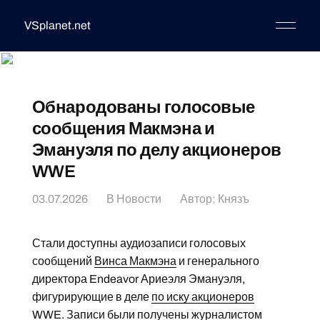
VSplanet.net
Обнародованы голосовые
сообщения Макмэна и
Эмануэля по делу акционеров
WWE
03.07.2026
В
Новости
Автор:
Князъ
Стали доступны аудиозаписи голосовых
сообщений
Винса Макмэна
и генерального
директора Endeavor Ариеэля Эмануэля,
фигурирующие в деле
по иску акционеров
WWE
. Записи были получены журналистом