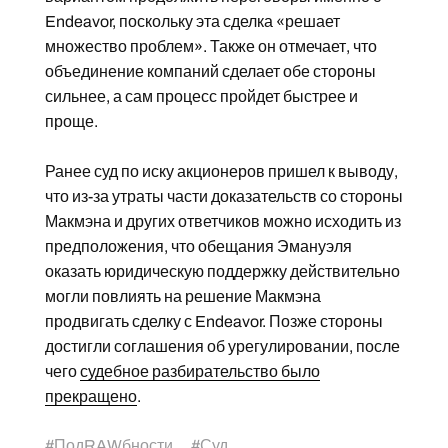
Endeavor, поскольку эта сделка «решает
множество проблем». Также он отмечает, что
объединение компаний сделает обе стороны
сильнее, а сам процесс пройдет быстрее и
проще.
Ранее суд по иску акционеров пришел к выводу,
что из-за утраты части доказательств со стороны
Макмэна и других ответчиков можно исходить из
предположения, что обещания Эмануэля
оказать юридическую поддержку действительно
могли повлиять на решение Макмэна
продвигать сделку с Endeavor. Позже стороны
достигли соглашения об урегулировании, после
чего
судебное разбирательство было
прекращено
.
#
ПодRAWбности
#
Суд