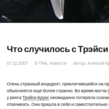
Что случилось с Трэйси
07.12.2007
В
TNA
,
Новости
Автор:
Алексей К
Очень странный инцидент, приключившийся на
объясняется еще более странно. Во время матча
у ринга
Трэйси Брукс
неожиданно потеряла сознан
откачивать. Она пришла в себя и самостоятельно 