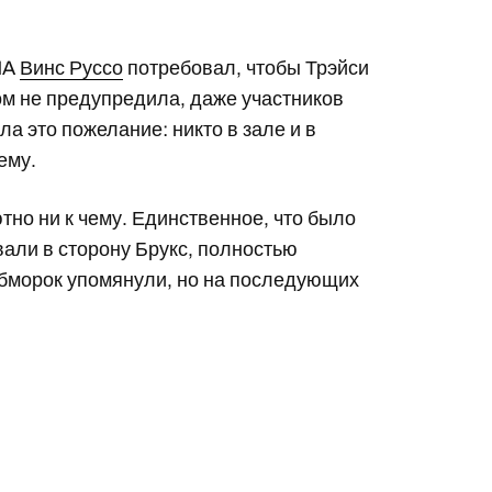
NA
Винс Руссо
потребовал, чтобы Трэйси
том не предупредила, даже участников
а это пожелание: никто в зале и в
ему.
но ни к чему. Единственное, что было
ывали в сторону Брукс, полностью
обморок упомянули, но на последующих