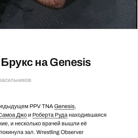
 Брукс на Genesis
расильников
 предыдущем PPV TNA
Genesis
,
Самоа Джо
и
Роберта Руда
находившаяся
ие, и несколько врачей вышли её
покинула зал. Wrestling Observer