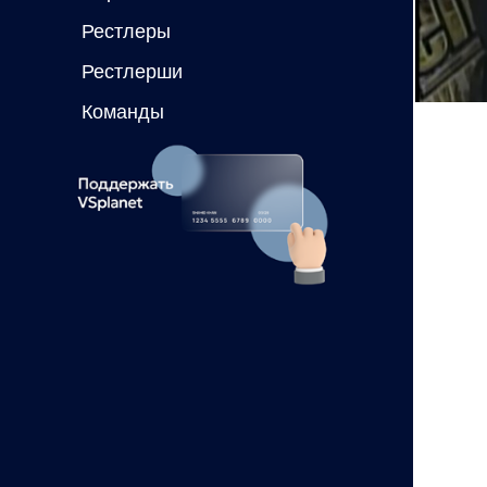
Рестлеры
Рестлерши
Команды