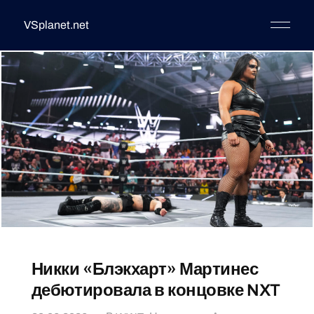
VSplanet.net
Никки «Блэкхарт» Мартинес
дебютировала в концовке NXT