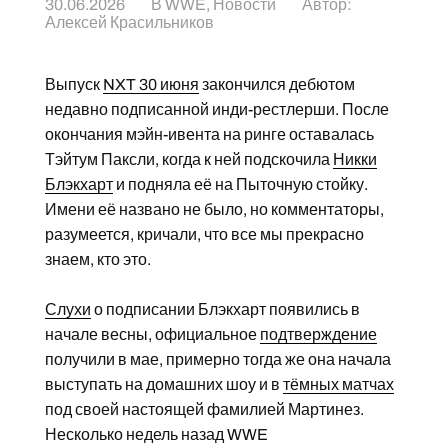
30.06.2026
В
WWE
,
Новости
Автор:
Алексей Красильников
Выпуск
NXT 30 июня
закончился дебютом
недавно подписанной инди-рестлерши. После
окончания мэйн-ивента на ринге оставалась
Тэйтум Паксли, когда к ней подскочила
Никки
Блэкхарт
и подняла её на Пыточную стойку.
Имени её названо не было, но комментаторы,
разумеется, кричали, что все мы прекрасно
знаем, кто это.
Слухи
о подписании Блэкхарт появились в
начале весны, официальное
подтверждение
получили в мае, примерно тогда же она начала
выступать на домашних шоу и в
тёмных матчах
под своей настоящей фамилией Мартинез.
Несколько недель назад WWE