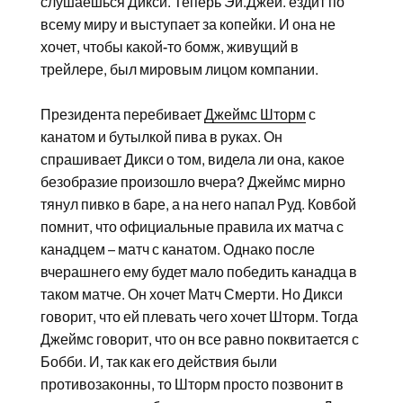
слушаешься Дикси. Теперь Эй.Джей. ездит по
всему миру и выступает за копейки. И она не
хочет, чтобы какой-то бомж, живущий в
трейлере, был мировым лицом компании.
Президента перебивает
Джеймс Шторм
с
канатом и бутылкой пива в руках. Он
спрашивает Дикси о том, видела ли она, какое
безобразие произошло вчера? Джеймс мирно
тянул пивко в баре, а на него напал Руд. Ковбой
помнит, что официальные правила их матча с
канадцем – матч с канатом. Однако после
вчерашнего ему будет мало победить канадца в
таком матче. Он хочет Матч Смерти. Но Дикси
говорит, что ей плевать чего хочет Шторм. Тогда
Джеймс говорит, что он все равно поквитается с
Бобби. И, так как его действия были
противозаконны, то Шторм просто позвонит в