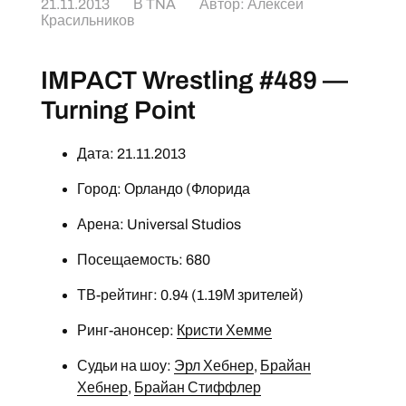
21.11.2013
В
TNA
Автор:
Алексей
Красильников
IMPACT Wrestling #489 —
Turning Point
Дата: 21.11.2013
Город: Орландо (Флорида
Арена: Universal Studios
Посещаемость: 680
ТВ-рейтинг: 0.94 (1.19М зрителей)
Ринг-анонсер:
Кристи Хемме
Судьи на шоу:
Эрл Хебнер
,
Брайан
Хебнер
,
Брайан Стиффлер