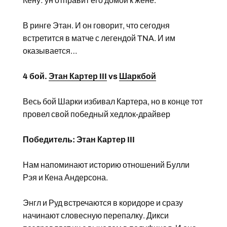
Кену: ун отправит его домой к жене.
В ринге Этан. И он говорит, что сегодня
встретится в матче с легендой TNA. И им
оказывается…
4 бой.
Этан Картер III
vs
Шаркбой
Весь бой Шарки избивал Картера, но в конце тот
провел свой победный хедлок-драйвер
Победитель: Этан Картер III
Нам напоминают историю отношений Булли
Рэя и Кена Андерсона.
Энгл и Руд встречаются в коридоре и сразу
начинают словесную перепалку. Дикси