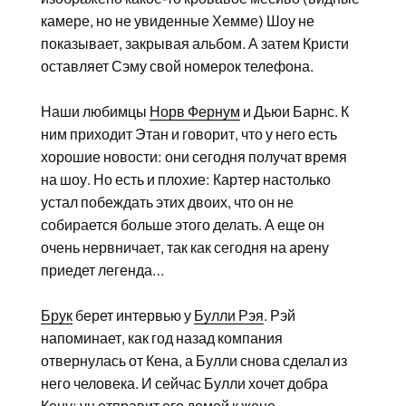
камере, но не увиденные Хемме) Шоу не
показывает, закрывая альбом. А затем Кристи
оставляет Сэму свой номерок телефона.
Наши любимцы
Норв Фернум
и Дьюи Барнс. К
ним приходит Этан и говорит, что у него есть
хорошие новости: они сегодня получат время
на шоу. Но есть и плохие: Картер настолько
устал побеждать этих двоих, что он не
собирается больше этого делать. А еще он
очень нервничает, так как сегодня на арену
приедет легенда…
Брук
берет интервью у
Булли Рэя
. Рэй
напоминает, как год назад компания
отвернулась от Кена, а Булли снова сделал из
него человека. И сейчас Булли хочет добра