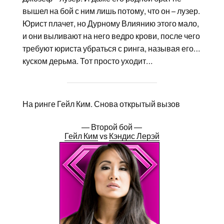
вышел на бой с ним лишь потому, что он – лузер.
Юрист плачет, но Дурному Влиянию этого мало,
и они выливают на него ведро крови, после чего
требуют юриста убраться с ринга, называя его…
куском дерьма. Тот просто уходит…
На ринге Гейл Ким. Снова открытый вызов
— Второй бой —
Гейл Ким
vs
Кэндис Лерэй