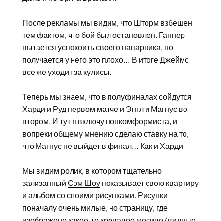
После рекламы мы видим, что Шторм взбешен
тем фактом, что бой был остановлен. Ганнер
пытается успокоить своего напарника, но
получается у него это плохо… В итоге Джеймс
все же уходит за кулисы.
Теперь мы знаем, что в полуфиналах сойдутся
Харди и Руд первом матче и Энгл и Магнус во
втором. И тут я включу нонкомформиста, и
вопреки общему мнению сделаю ставку на то,
что Магнус не выйдет в финал… Как и Харди.
Мы видим ролик, в котором тщательно
зализанный
Сэм Шоу
показывает свою квартиру
и альбом со своими рисунками. Рисунки
поначалу очень милые, но страницу, где
изображено какое-то кровавое месиво (видные