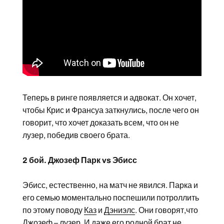
Теперь в ринге появляется и адвокат. Он хочет,
чтобы Крис и Франсуа заткнулись, после чего он
говорит, что хочет доказать всем, что он не
лузер, победив своего брата.
2 бой. Джозеф Парк vs Эбисс
Эбисс, естественно, на матч не явился. Парка и
его семью моментально поспешили потроллить
по этому поводу
Каз
и
Дэниэлс
. Они говорят,что
Джозеф – лузер. И даже его родной брат не