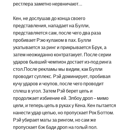
рестлера заметно нервничают…
Кен, не дослушав до конца своего
представления, нападает на Булли,
представляется сам, после чего два раза
пробивает Рэю кулаком в пах. Булли
укатывается за ринг и прикрывается Брук, а
затем неожиданно контратакует. После серии
ударов бывший чемпион достает из-под ринга
стол.После рекламы мы видим, как Булли
проводит суплекс. Рэй доминирует, пробивая
кучу ударов и чоупов, после чего проводит
сплеш в угол. Затем Рэй берет цепь и
продолжает избиение ей. Элбоу дроп – мимо
цели, и теперь цепь в руках у Кена. Кен пытается
нанести удар цепью, но пропускает Рок Боттом.
Рэй убирает маты за рингом, но сам же
пропускает бэк бади дроп на голый пол.