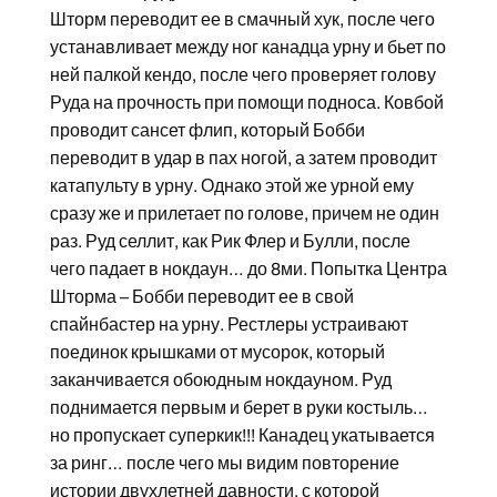
Шторм переводит ее в смачный хук, после чего
устанавливает между ног канадца урну и бьет по
ней палкой кендо, после чего проверяет голову
Руда на прочность при помощи подноса. Ковбой
проводит сансет флип, который Бобби
переводит в удар в пах ногой, а затем проводит
катапульту в урну. Однако этой же урной ему
сразу же и прилетает по голове, причем не один
раз. Руд селлит, как Рик Флер и Булли, после
чего падает в нокдаун… до 8ми. Попытка Центра
Шторма – Бобби переводит ее в свой
спайнбастер на урну. Рестлеры устраивают
поединок крышками от мусорок, который
заканчивается обоюдным нокдауном. Руд
поднимается первым и берет в руки костыль…
но пропускает суперкик!!! Канадец укатывается
за ринг… после чего мы видим повторение
истории двухлетней давности, с которой