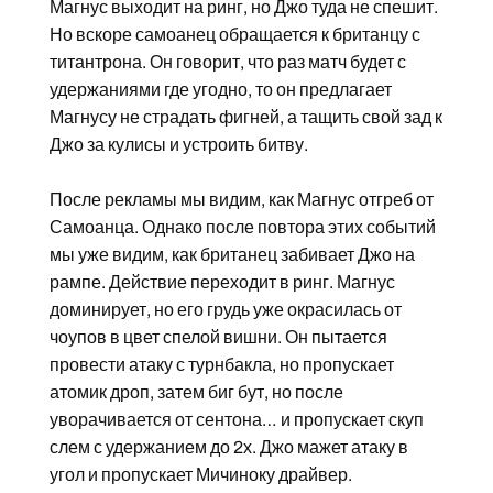
Магнус выходит на ринг, но Джо туда не спешит.
Но вскоре самоанец обращается к британцу с
титантрона. Он говорит, что раз матч будет с
удержаниями где угодно, то он предлагает
Магнусу не страдать фигней, а тащить свой зад к
Джо за кулисы и устроить битву.
После рекламы мы видим, как Магнус отгреб от
Самоанца. Однако после повтора этих событий
мы уже видим, как британец забивает Джо на
рампе. Действие переходит в ринг. Магнус
доминирует, но его грудь уже окрасилась от
чоупов в цвет спелой вишни. Он пытается
провести атаку с турнбакла, но пропускает
атомик дроп, затем биг бут, но после
уворачивается от сентона… и пропускает скуп
слем с удержанием до 2х. Джо мажет атаку в
угол и пропускает Мичиноку драйвер.