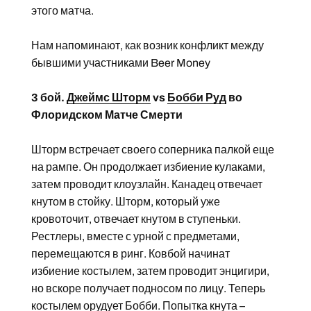
этого матча.
Нам напоминают, как возник конфликт между
бывшими участниками Beer Money
3 бой.
Джеймс Шторм
vs
Бобби Руд
во
Флоридском Матче Смерти
Шторм встречает своего соперника палкой еще
на рампе. Он продолжает избиение кулаками,
затем проводит клоузлайн. Канадец отвечает
кнутом в стойку. Шторм, который уже
кровоточит, отвечает кнутом в ступеньки.
Рестлеры, вместе с урной с предметами,
перемещаются в ринг. Ковбой начинат
избиение костылем, затем проводит энцигири,
но вскоре получает подносом по лицу. Теперь
костылем орудует Бобби. Попытка кнута –