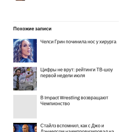
Похожие записи
Челси Грин починила нос у хирурга
Цифры не врут: рейтинги ТВ-шоу
первой недели июля
В Impact Wrestling возвращают
Чемпионство
Стайлз вспомнил, как с Джо и
Дэниелсом наимпровизировал на