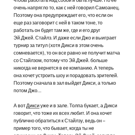
чтобы работать над собой и быть лучше. Но ее
очень напрягло то, как с ней говорил Самоанец.
Поэтому она предупреждает его, что если он
еще раз заговорит с ней в таком тоне, то
работать он будет там же, где и его друг
Эй.Джей. Стайлз. И даже если Джо и выиграет
турнир за титул (хотя Дикси в этом очень
сомневается), то он все равно не получит матча
со Стайлзом, потому что Эй.Джей. больше
никогда не вернется в ее компанию. А теперь
она хочет устроить шоу и порадовать зрителей.
Поэтому сначала в зал выйдет Дикси, а только
потом Джо…
А вот
Дикси
уже и в зале. Толпа букает, а Дикси
говорит, что тоже их всех любит. И она хочет
публично обратиться к Стайлзу, ведь он –
пример того, что бывает, когда ты не