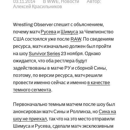
03.11.2014
В
WWE
,
Новости
Автор:
Алексей Красильников
Wrestling Observer спешит с объяснением,
почему матч
Русева
и
Шимуса
за Чемпионство
США состоялся уже после
RAW
. По сведениям
ресурса, матч изначально должен был пройти
на шоу
Survivor Series
23 ноября. Однако
ожидается, что оба рестлера будут
задействованы в матче РУ и сборной Сины,
поэтому, по версии ресурса, матч решили
провести именно сейчас и именно
в качестве
темного сегмента
.
Первоначально темным матчем после шоу был
анонсирован матч Сины и Роллинза, но
Сина на
шоу не приехал
, так что на это место отправили
Шимуса и Русева, сделали матч эксклюзивным