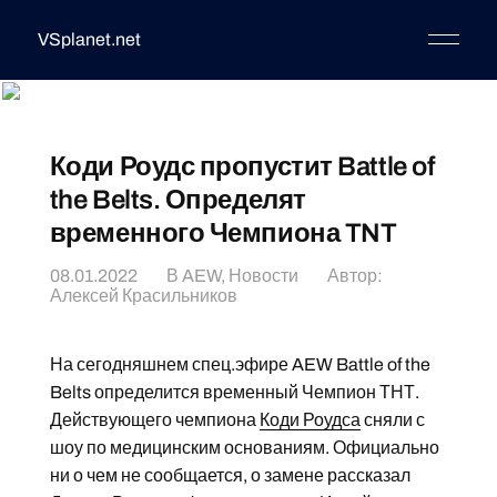
VSplanet.net
Коди Роудс пропустит Battle of
the Belts. Определят
временного Чемпиона TNT
08.01.2022
В
AEW
,
Новости
Автор:
Алексей Красильников
На сегодняшнем спец.эфире AEW Battle of the
Belts определится временный Чемпион ТНТ.
Действующего чемпиона
Коди Роудса
сняли с
шоу по медицинским основаниям. Официально
ни о чем не сообщается, о замене рассказал