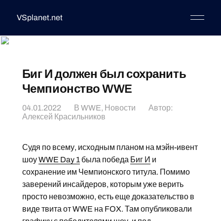
VSplanet.net
Биг И должен был сохранить
Чемпионство WWE
04.01.2022
В
WWE
,
Новости
Автор:
Алексей Красильников
Судя по всему, исходным планом на мэйн-ивент
шоу
WWE Day 1
была победа
Биг И
и
сохранение им Чемпионского титула. Помимо
заверений инсайдеров, которым уже верить
просто невозможно, есть еще доказательство в
виде твита от WWE на FOX. Там опубликовали