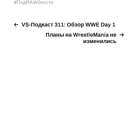
#
ПодRAWбности
VS-Подкаст 311: Обзор WWE Day 1
Планы на WrestleMania не
изменились