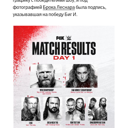
графику с победителями шоу, и под
фотографией
Брока Леснара
была подпись,
указывавшая на победу Биг И.