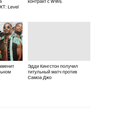
а
контракт с WWE
T: Level
аменит
Эдди Кингстон получил
льном
титульный матч против
Самоа Джо