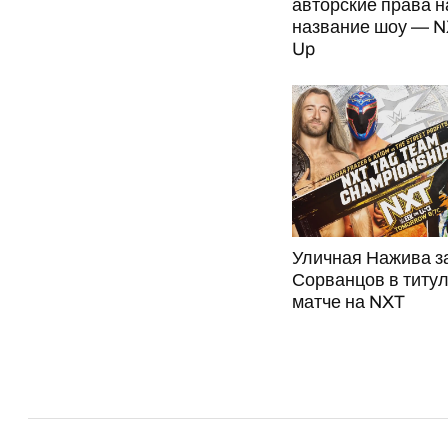
авторские права н
название шоу — NX
Up
Уличная Нажива з
Сорванцов в титу
матче на NXT