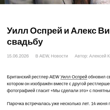
Уилл Оспрей и Алекс В
свадьбу
15.06.2026
В
AEW
,
Новости
Автор:
Алексей 
Британский рестлер AEW
Уилл Оспрей
обновил св
котором он изображён вместе с другой рестлер
фотографией гласит «Мы сделали это» с понятны
Парочка встречалась уже несколько лет. 14 июня