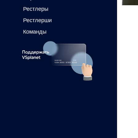
Рестлеры
Рестлерши
Команды