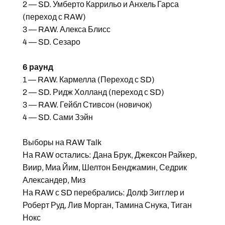
2 — SD. Умберто Каррильо и Анхель Гарса
(переход с RAW)
3 — RAW. Алекса Блисс
4 — SD. Сезаро
6 раунд
1 — RAW. Кармелла (Переход с SD)
2 — SD. Ридж Холланд (переход с SD)
3 — RAW. Гейбл Стивсон (новичок)
4 — SD. Сами Зэйн
Выборы на RAW Talk
На RAW остались: Дана Брук, Джексон Райкер,
Виир, Миа Йим, Шелтон Бенджамин, Седрик
Александер, Миз
На RAW с SD перебрались: Долф Зигглер и
Роберт Руд, Лив Морган, Тамина Снука, Тиган
Нокс