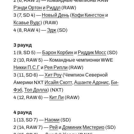
2 (6, RAW 3) — Командные чемпионы RAW
Рэнди Ортон
и
Риддл
(RAW)
3 (7, SD 4) —
Новый День
(
Кофи Кингстон
и
Ксавье Вудс
) (RAW)
4 (8, RAW 4) —
Эдж
(SD)
3 раунд
1 (9, SD 5) —
Барон Корбин
и
Риддик Мосс
(SD)
2 (10, RAW 5) — Командные чемпионки WWE
Никки П.С.Г
и
Рея Рипли
(RAW)
3 (11, SD 6) —
Хит Роу
(Чемпион Северной
Америки NXT
Исайя Скотт
,
Ашанте Адонис
,
Би-
Фэб
,
Топ Долла
) (NXT)
4 (12, RAW 6) —
Кит Ли
(RAW)
4 раунд
1 (13, SD 7) —
Наоми
(SD)
2 (14, RAW 7) —
Рей
и
Доминик
Мистерио
(SD)