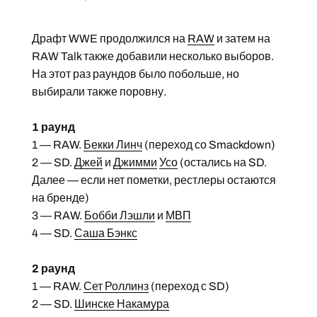
Драфт WWE продолжился на
RAW
и затем на
RAW Talk также добавили несколько выборов.
На этот раз раундов было побольше, но
выбирали также поровну.
1 раунд
1 — RAW.
Бекки Линч
(переход со Smackdown)
2 — SD.
Джей
и
Джимми
Усо
(остались на SD.
Далее — если нет пометки, рестлеры остаются
на бренде)
3 — RAW.
Бобби Лэшли
и
МВП
4 — SD.
Саша Бэнкс
2 раунд
1 — RAW.
Сет Роллинз
(переход с SD)
2 — SD.
Шинске Накамура