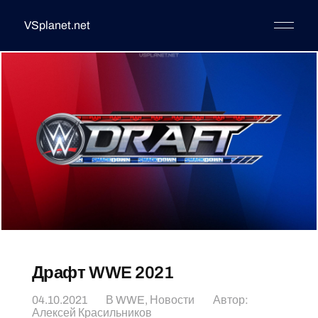
VSplanet.net
Драфт WWE 2021
04.10.2021
В
WWE
,
Новости
Автор:
Алексей Красильников