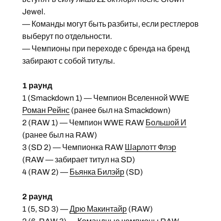
Jewel.
— Команды могут быть разбиты, если рестлеров
выберут по отдельности.
— Чемпионы при переходе с бренда на бренд
забирают с собой титулы.
1 раунд
1 (Smackdown 1) — Чемпион Вселенной WWE
Роман Рейнс
(ранее был на Smackdown)
2 (RAW 1) — Чемпион WWE RAW
Большой И
(ранее был на RAW)
3 (SD 2) — Чемпионка RAW
Шарлотт Флэр
(RAW — забирает титул на SD)
4 (RAW 2) —
Бьянка Билэйр
(SD)
2 раунд
1 (5, SD 3) —
Дрю Макинтайр
(RAW)