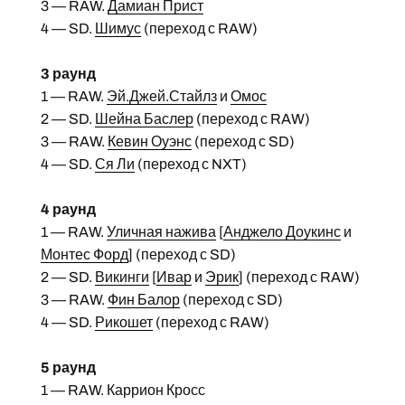
3 — RAW.
Дамиан Прист
4 — SD.
Шимус
(переход с RAW)
3 раунд
1 — RAW.
Эй.Джей.Стайлз
и
Омос
2 — SD.
Шейна Баслер
(переход с RAW)
3 — RAW.
Кевин Оуэнс
(переход с SD)
4 — SD.
Ся Ли
(переход с NXT)
4 раунд
1 — RAW.
Уличная нажива
[
Анджело Доукинс
и
Монтес Форд
] (переход с SD)
2 — SD.
Викинги
[
Ивар
и
Эрик
] (переход с RAW)
3 — RAW.
Фин Балор
(переход с SD)
4 — SD.
Рикошет
(переход с RAW)
5 раунд
1 — RAW. Каррион Кросс