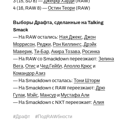
3 (15, SD 8) —
Джефф Харди
(RAW)
4 (16, RAW 8) —
Остин Теори
(RAW)
Выборы Драфта, сделанные на Talking
Smack
— На RAW остались:
Ная Джекс
,
Джон
Моррисон
,
Реджи
,
Рон Киллингс
,
Дрэйк
Маверик
,
Ти-Бар
,
Акира Тозава
,
Росинка
— На RAW со Smackdown переезжают:
Зелина
Вега
,
Отис
и
Чед Гейбл
,
Аполло Крюс
и
Командор Азиз
— На Smackdown осталась:
Тони Шторм
— На Smackdown с RAW переезжают:
Дрю
Гулак
,
Мэйс
,
Мансур
и
Мустафа Али
— На Smackdown с NXT переезжает:
Алия
#
Драфт
#
ПодRAWбности