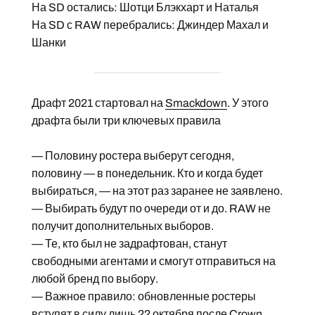
На SD остались: Шотци Блэкхарт и Наталья
На SD с RAW перебрались: Джиндер Махал и
Шанки
Драфт 2021 стартовал на
Smackdown
. У этого
драфта были три ключевых правила
— Половину ростера выберут сегодня,
половину — в понедельник. Кто и когда будет
выбираться, — на этот раз заранее не заявлено.
— Выбирать будут по очереди от и до. RAW не
получит дополнительных выборов.
— Те, кто был не задрафтован, станут
свободными агентами и смогут отправиться на
любой бренд по выбору.
— Важное правило: обновленные ростеры
вступят в силу лишь 22 октября после Crown